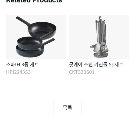
소마IH 3종 세트
굿케어 스텐 키친툴 5p세트
HPI2243S3
CKT330S01
목록