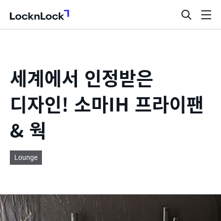
LocknLock
검
메
색
뉴
창
열
기
세계에서 인정받은
디자인! 소마IH 프라이팬
& 웍
Lounge