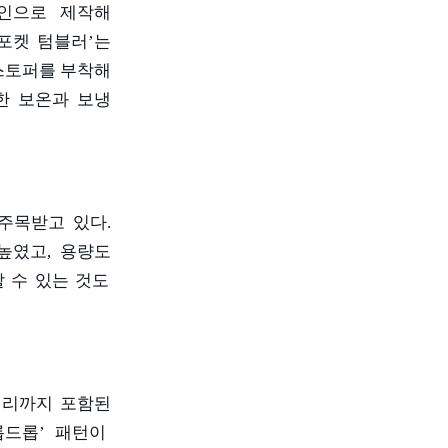
인으로 제작해
포켓 텀블러
’
는
스토퍼를 부착해
한 보온과 보냉
 주목받고 있다
.
 높였고
,
용량도
 수 있는 것도
리까지 포함된
롭드롭
’
패턴이