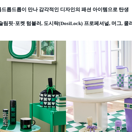
롭드롭드롭이 만나 감각적인 디자인의 패션 아이템으로 탄생
슬림핏
·
포켓 텀블러
,
도시락
(DosiLock)
프로페셔널
,
머그
,
쿨