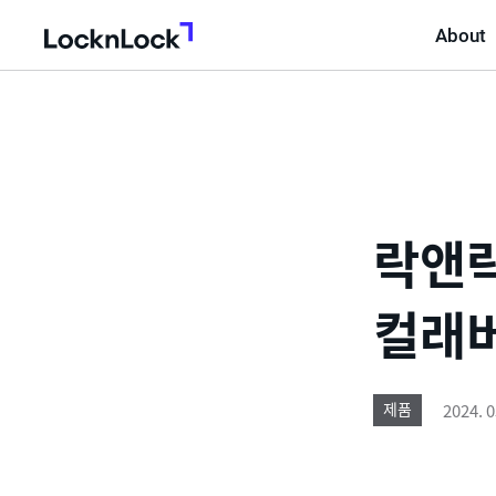
About
LocknLock
락앤락
컬래버
2024. 0
제품