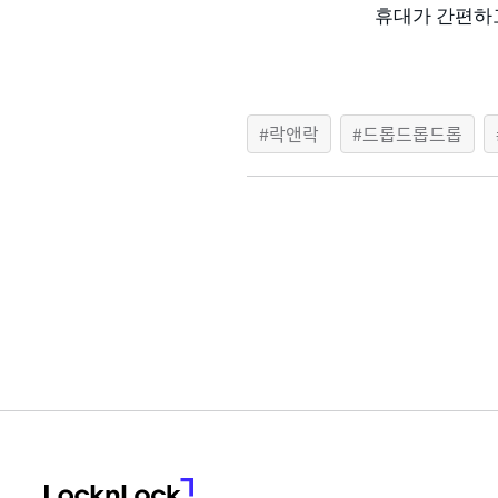
휴대가 간편하
락앤락
드롭드롭드롭
LocknLock