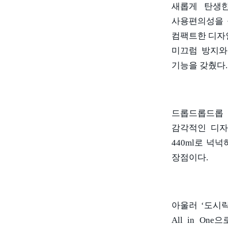
새롭게 탄생
사용편의성을
컴팩트한 디자
미끄럼 방지와
기능을 갖췄다
.
드롭드롭드롭 
감각적인 디자
440ml
로 넉넉
장점이다
.
아울러
‘
도시
All in One
으