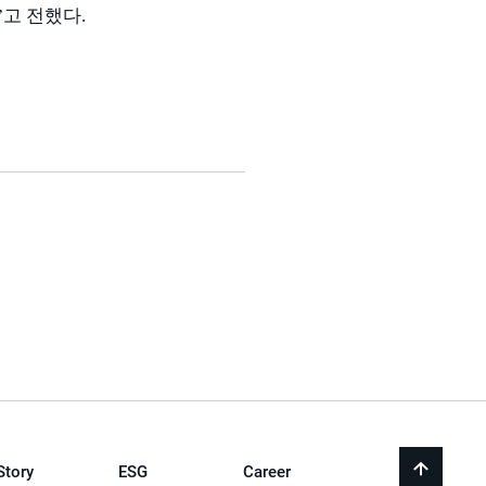
”
고 전했다
.
Story
ESG
Career
back