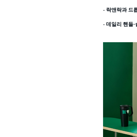
-
락앤락과 드
-
데일리 핸들
·