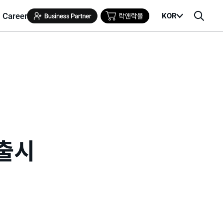
Career
KOR
메
검
뉴
색
열
창
기
출시