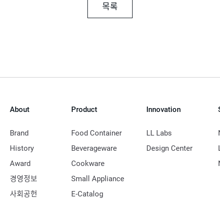
목록
About
Product
Innovation
Brand
Food Container
LL Labs
History
Beverageware
Design Center
Award
Cookware
경영정보
Small Appliance
사회공헌
E-Catalog