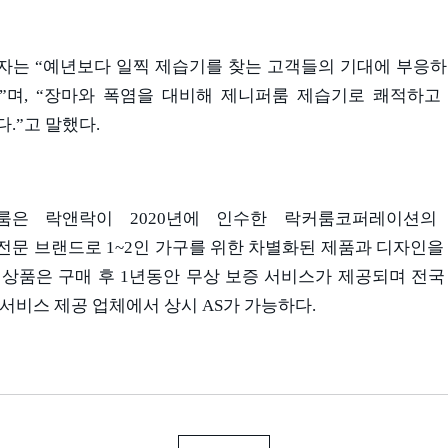
자는
“
예년보다 일찍 제습기를 찾는 고객들의 기대에 부응하
”
며
, “
장마와 폭염을 대비해 제니퍼룸 제습기로 쾌적하고
다
.”
고 말했다
.
룸은 락앤락이
2020
년에 인수한 락커룸코퍼레이션의
전문 브랜드로
1~2
인 가구를 위한 차별화된 제품과 디자인을
 상품은 구매 후
1
년동안 무상 보증 서비스가 제공되며 전국
 서비스 제공 업체에서 상시
AS
가 가능하다
.