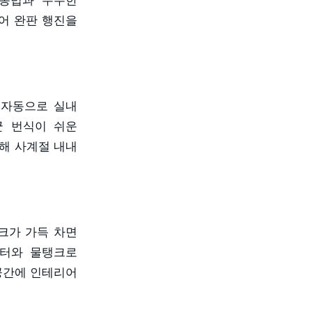
동법과 우수한
어 완판 행진을
 자동으로 실내
균 번식이 쉬운
해 사계절 내내
크가 가득 차면
필터와 물탱크로
공간에 인테리어