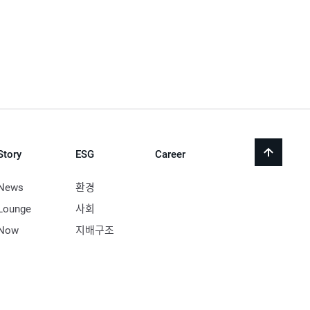
Story
ESG
Career
back
to
top
News
환경
Lounge
사회
Now
지배구조