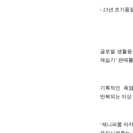
- 23
년 조기품절
글로벌 생활용
제습기
’
판매를
기록적인 폭염
반복되는 이상
‘제니퍼룸 마