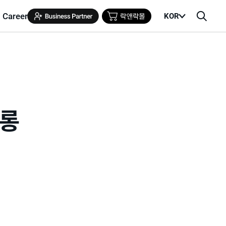
Career
KOR
메
검
뉴
색
열
창
기
카롱