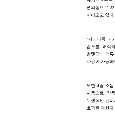
유지시켜주는
편의성으로
23
이어오고 있다
.
‘제니퍼룸 마
습도를 쾌적
빨랫감과 의류
사용이 가능하
또한
4
중 소음
자동으로 작동
위생적인 관리
효과를 더한다
.