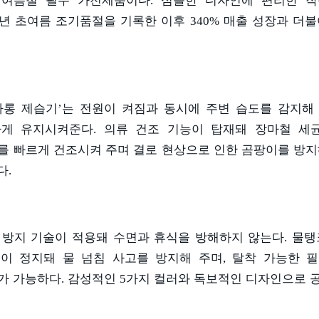
 여름철 필수 가전제품이다
.
심플한 디자인에 편리한 작
년 초여름 조기품절을 기록한 이후
340%
매출 성장과 더불
카롱 제습기
’
는 전원이 켜짐과 동시에 주변 습도를 감지해
하게 유지시켜준다
.
의류 건조 기능이 탑재돼 장마철 세
를 빠르게 건조시켜 주며 결로 현상으로 인한 곰팡이를 방지
다
.
 방지 기술이 적용돼 수면과 휴식을 방해하지 않는다
.
물탱
이 정지돼 물 넘침 사고를 방지해 주며
,
탈착 가능한 
가 가능하다
.
감성적인
5
가지 컬러와 독보적인 디자인으로 