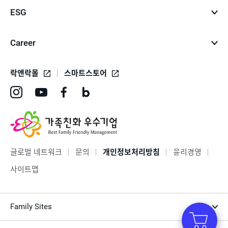
ESG
Career
락앤락몰
스마트스토어
인
유
페
네
스
튜
이
이
타
브
스
버
그
바
북
블
글로벌 네트워크
문의
개인정보처리방침
윤리경영
램
로
바
로
사이트맵
바
가
로
그
로
기
가
바
Family Sites
가
기
로
기
가