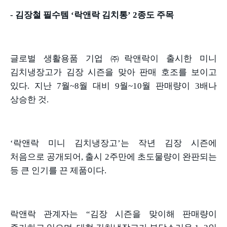
-
김장철 필수템
‘
락앤락 김치통
’ 2
종도 주목
글로벌 생활용품 기업 ㈜락앤락이 출시한 미니
김치냉장고가 김장 시즌을 맞아 판매 호조를 보이고
있다
.
지난
7
월
~8
월 대비
9
월
~10
월 판매량이
3
배나
상승한 것
.
‘락앤락 미니 김치냉장고
’
는 작년 김장 시즌에
처음으로 공개되어
,
출시
2
주만에 초도물량이 완판되는
등 큰 인기를 끈 제품이다
.
락앤락 관계자는
“
김장 시즌을 맞이해 판매량이