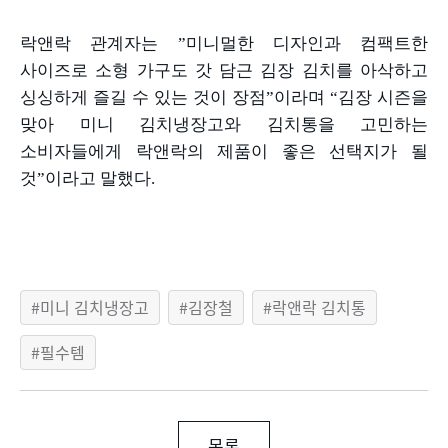
락앤락 관계자는
”
미니멀한 디자인과 컴팩트한
사이즈로 소형 가구도 갓 담근 김장 김치를 아삭하고
싱싱하게 즐길 수 있는 것이 장점
”
이라며
“
김장 시즌을
맞아 미니 김치냉장고와 김치통을 고민하는
소비자들에게 락앤락의 제품이 좋은 선택지가 될
것
”
이라고 말했다
.
미니 김치냉장고
김장철
락앤락 김치통
필수템
목록