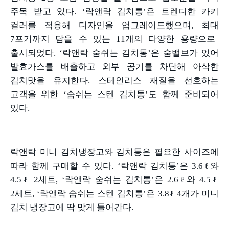
주목 받고 있다
. ‘
락앤락 김치통
’
은 트렌디한 카키
컬러를 적용해 디자인을 업그레이드했으며
,
최대
7
포기까지 담을 수 있는
11
개의 다양한 용량으로
출시되었다
. ‘
락앤락 숨쉬는 김치통
’
은 숨밸브가 있어
발효가스를 배출하고 외부 공기를 차단해 아삭한
김치맛을 유지한다
.
스테인리스 재질을 선호하는
고객을 위한
‘
숨쉬는 스텐 김치통
’
도 함께 준비되어
있다
.
락앤락 미니 김치냉장고와 김치통은 필요한 사이즈에
따라 함께 구매할 수 있다
. ‘
락앤락 김치통
’
은
3.6ℓ
와
4.5ℓ 2
세트
, ‘
락앤락 숨쉬는 김치통
’
은
2.6ℓ
와
4.5ℓ
2
세트
, ‘
락앤락 숨쉬는 스텐 김치통
’
은
3.8ℓ 4
개가 미니
김치 냉장고에 딱 맞게 들어간다
.