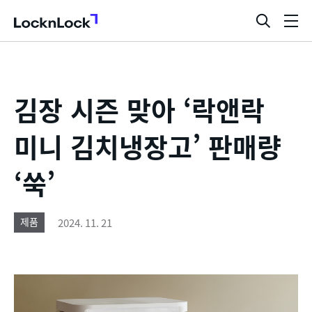
LocknLock
검
메
색
뉴
창
열
기
김장 시즌 맞아 ‘락앤락
미니 김치냉장고’ 판매량
‘쑥’
2024. 11. 21
제품