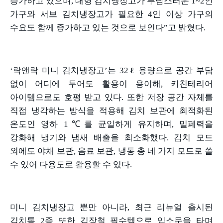
증가하고 있으며
,
대형 김치냉장고가 부담스러운
1~2
인
가구와 서브 김치냉장고가 필요한
4
인 이상 가구의
수요도 함께 증가하고 있는 것으로 보인다
”
고 밝혔다
.
‘락앤락 미니 김치냉장고
’
는
32ℓ
용량으로 공간 부담
없이 어디에 두어도 활용이 용이해
,
키친테리어
아이템으로도 호평 받고 있다
.
또한 저장 공간 자체를
직접 냉각하는 방식을 적용해 김치 보관에 최적화된
온도인 영하
1℃
를 균일하게 유지하며
,
밀폐력을
강화해 냉기와 냄새 배출을 최소화했다
.
김치 모드
외에도 야채 보관
,
음료 보관
,
냉동 총 네 가지 모드로 쓸
수 있어 다용도로 활용할 수 있다
.
미니 김치냉장고 뿐만 아니라
,
최근 리뉴얼 출시된
김치통
2
종 또한 김장철 필수템으로 입소문을 타며