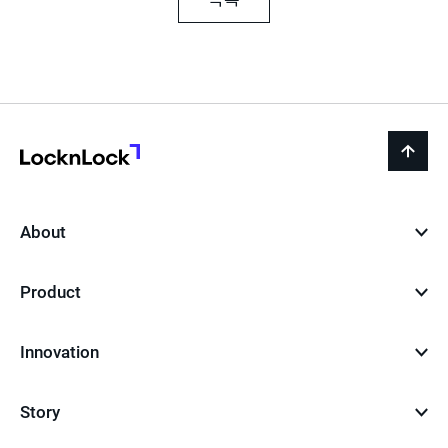
LocknLock
back
to
top
About
Product
Innovation
Story