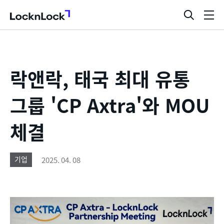
LocknLock
검
메
색
뉴
창
열
기
락앤락, 태국 최대 유통
그룹 'CP Axtra'와 MOU
체결
2025. 04. 08
기업