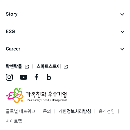
Story
ESG
Career
락앤락몰
스마트스토어
인
유
페
네
스
튜
이
이
타
브
스
버
그
바
북
블
글로벌 네트워크
문의
개인정보처리방침
윤리경영
램
로
바
로
사이트맵
바
가
로
그