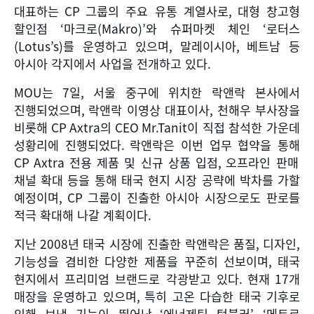
대표하는
CP
그룹의 주요 유통 계열사로
,
대형 창고형
할인점
‘
마크로
(Makro)’
와 슈퍼마켓 체인
‘
로터스
(Lotus’s)
를 운영하고 있으며
,
말레이시아
,
베트남 등
아시아 각지에서 사업을 전개하고 있다
.
MOU
는
7
일
,
서울 중구에 위치한 락앤락 본사에서
진행되었으며
,
락앤락 이영상 대표이사
,
천해우 부사장을
비롯해
CP Axtra
의
CEO Mr.Tanit
이 직접 참석한 가운데
성황리에 진행되었다
.
락앤락은 이번 업무 협약을 통해
CP Axtra
전용 제품 및 신규 상품 입점
,
오프라인 판매
채널 확대 등을 통해 태국 현지 시장 공략에 박차를 가할
예정이며
, CP
그룹이 진출한 아시아 시장으로도 판로를
적극 확대해 나갈 계획이다
.
지난
2008
년 태국 시장에 진출한 락앤락은 품질
,
디자인
,
기능성을 겸비한 다양한 제품을 꾸준히 선보이며
,
태국
현지에서 프리미엄 브랜드로 각광받고 있다
.
현재
17
개
매장을 운영하고 있으며
,
특히 고온 다습한 태국 기후로
인해 보냉 기능이 뛰어난
‘
에너제틱 텀블러
’, ‘
메트로