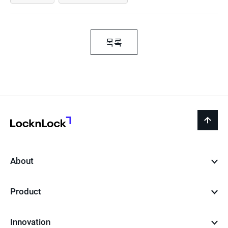
목록
LocknLock
back
to
top
About
Product
Innovation