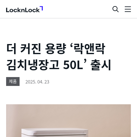
LocknLock
검
메
색
뉴
창
열
기
더 커진 용량 ‘락앤락
김치냉장고 50L’ 출시
2025. 04. 23
제품