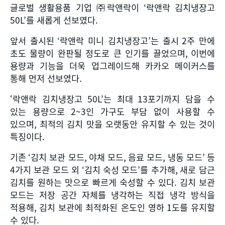
글로벌 생활용품 기업 ㈜락앤락이
‘
락앤락 김치냉장고
50L’
를 새롭게 선보였다
.
앞서 출시된
‘
락앤락 미니 김치냉장고
’
는 출시
2
주 만에
초도 물량이 완판될 정도로 큰 인기를 끌었으며
,
이번에
용량과 기능을 더욱 업그레이드해 카카오 메이커스를
통해 먼저 선보였다
.
‘락앤락 김치냉장고
50L’
는 최대
13
포기까지 담을 수
있는 용량으로
2~3
인 가구도 부담 없이 사용할 수
있으며
,
최적의 김치 맛을 오랫동안 유지할 수 있는 것이
특징이다
.
기존
‘
김치 보관 모드
,
야채 모드
,
음료 모드
,
냉동 모드
’
등
4
가지 보관 모드 외
‘
김치 숙성 모드
’
를 추가해
,
새로 담근
김치를 원하는 맛으로 빠르게 숙성할 수 있다
.
김치 보관
모드는 저장 공간 자체를 냉각하는 직접 냉각 방식을
적용해
,
김치 보관에 최적화된 온도인 영하
1
도를 유지할
수 있다
.