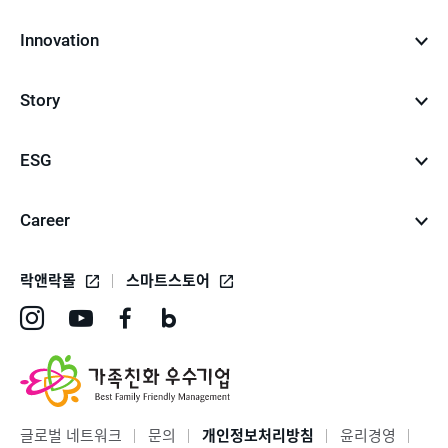
Innovation
Story
ESG
Career
락앤락몰
스마트스토어
인
유
페
네
스
튜
이
이
타
브
스
버
그
바
북
블
글로벌 네트워크
문의
개인정보처리방침
윤리경영