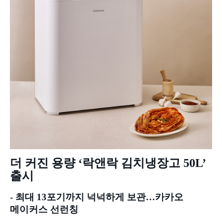
더 커진 용량
‘
락앤락 김치냉장고
50L’
출시
-
최대
13
포기까지 넉넉하게 보관
…
카카오
메이커스 선런칭