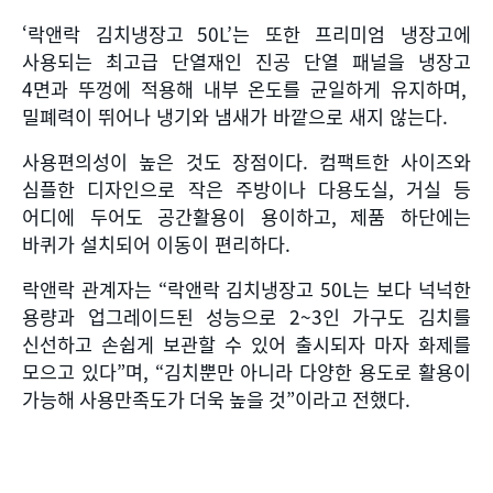
‘락앤락 김치냉장고
50L’
는 또한 프리미엄 냉장고에
사용되는 최고급 단열재인 진공 단열 패널을 냉장고
4
면과 뚜껑에 적용해 내부 온도를 균일하게 유지하며
,
밀폐력이 뛰어나 냉기와 냄새가 바깥으로 새지 않는다
.
사용편의성이 높은 것도 장점이다
.
컴팩트한 사이즈와
심플한 디자인으로 작은 주방이나 다용도실
,
거실 등
어디에 두어도 공간활용이 용이하고
,
제품 하단에는
바퀴가 설치되어 이동이 편리하다
.
락앤락 관계자는 “락앤락 김치냉장고 50L는 보다 넉넉한
용량과 업그레이드된 성능으로 2~3인 가구도 김치를
신선하고 손쉽게 보관할 수 있어 출시되자 마자 화제를
모으고 있다”며, “김치뿐만 아니라 다양한 용도로 활용이
가능해 사용만족도가 더욱 높을 것”이라고 전했다.