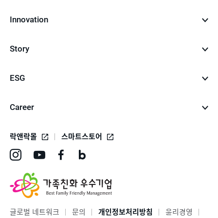
Innovation
Story
ESG
Career
락앤락몰
스마트스토어
인
유
페
네
스
튜
이
이
타
브
스
버
그
바
북
블
글로벌 네트워크
문의
개인정보처리방침
윤리경영