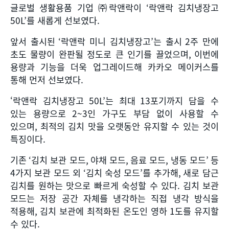
글로벌 생활용품 기업 ㈜락앤락이
‘
락앤락 김치냉장고
50L’
를 새롭게 선보였다
.
앞서 출시된
‘
락앤락 미니 김치냉장고
’
는 출시
2
주 만에
초도 물량이 완판될 정도로 큰 인기를 끌었으며
,
이번에
용량과 기능을 더욱 업그레이드해 카카오 메이커스를
통해 먼저 선보였다
.
‘락앤락 김치냉장고
50L’
는 최대
13
포기까지 담을 수
있는 용량으로
2~3
인 가구도 부담 없이 사용할 수
있으며
,
최적의 김치 맛을 오랫동안 유지할 수 있는 것이
특징이다
.
기존
‘
김치 보관 모드
,
야채 모드
,
음료 모드
,
냉동 모드
’
등
4
가지 보관 모드 외
‘
김치 숙성 모드
’
를 추가해
,
새로 담근
김치를 원하는 맛으로 빠르게 숙성할 수 있다
.
김치 보관
모드는 저장 공간 자체를 냉각하는 직접 냉각 방식을
적용해
,
김치 보관에 최적화된 온도인 영하
1
도를 유지할
수 있다
.