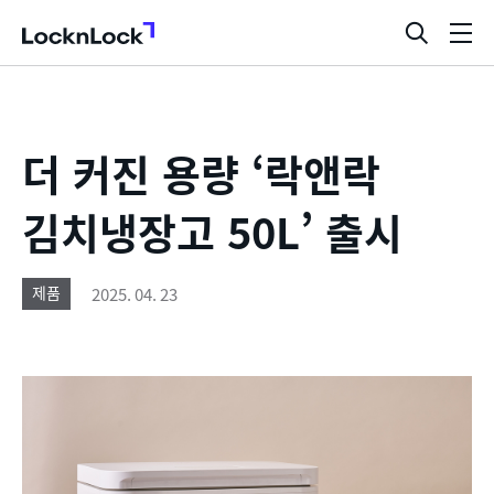
LocknLock
검
메
색
뉴
창
열
기
더 커진 용량 ‘락앤락
김치냉장고 50L’ 출시
2025. 04. 23
제품