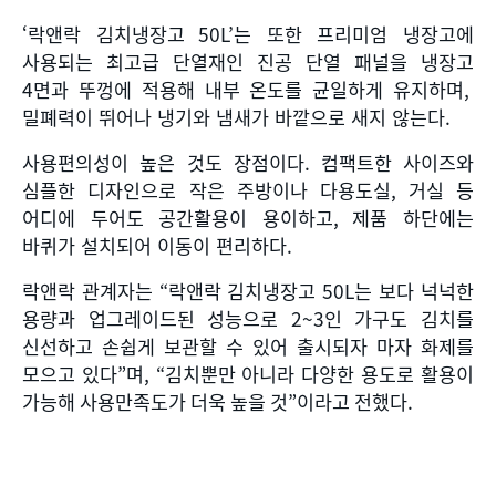
‘락앤락 김치냉장고
50L’
는 또한 프리미엄 냉장고에
사용되는 최고급 단열재인 진공 단열 패널을 냉장고
4
면과 뚜껑에 적용해 내부 온도를 균일하게 유지하며
,
밀폐력이 뛰어나 냉기와 냄새가 바깥으로 새지 않는다
.
사용편의성이 높은 것도 장점이다
.
컴팩트한 사이즈와
심플한 디자인으로 작은 주방이나 다용도실
,
거실 등
어디에 두어도 공간활용이 용이하고
,
제품 하단에는
바퀴가 설치되어 이동이 편리하다
.
락앤락 관계자는 “락앤락 김치냉장고 50L는 보다 넉넉한
용량과 업그레이드된 성능으로 2~3인 가구도 김치를
신선하고 손쉽게 보관할 수 있어 출시되자 마자 화제를
모으고 있다”며, “김치뿐만 아니라 다양한 용도로 활용이
가능해 사용만족도가 더욱 높을 것”이라고 전했다.