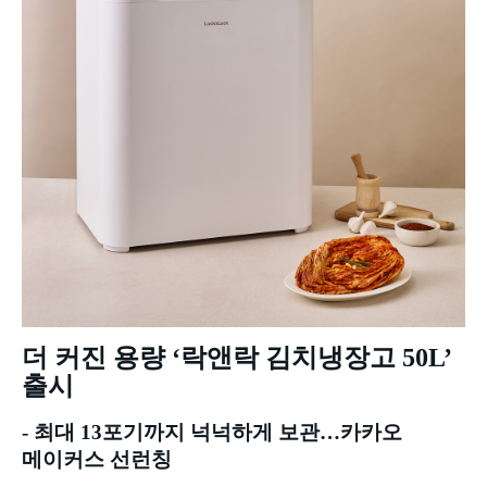
더 커진 용량
‘
락앤락 김치냉장고
50L’
출시
-
최대
13
포기까지 넉넉하게 보관
…
카카오
메이커스 선런칭