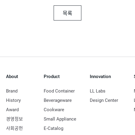
목록
About
Product
Innovation
Brand
Food Container
LL Labs
History
Beverageware
Design Center
Award
Cookware
경영정보
Small Appliance
사회공헌
E-Catalog