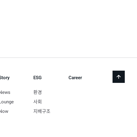
Story
ESG
Career
back
to
top
News
환경
Lounge
사회
Now
지배구조