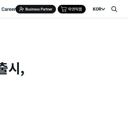
Career
KOR
메
검
뉴
색
열
창
기
출시,