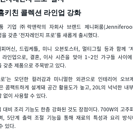
홈키친 콜렉션 라인업 강화
품 기업 ㈜락앤락의 자회사 브랜드 제니퍼룸
(Jennifero
성을 갖춘
‘
전자레인지 프로
’
를 새롭게 출시했다
.
커피머신
,
드립케틀
,
미니 오븐토스터
,
멀티그릴 등과 함께
‘
심 라인업으로
,
결혼
,
이사 시즌을 맞아
1~2
인 가구들 사이에
 갖춘 제품으로 주목받고 있다
.
프로
’
는 모던한 컬러감과 미니멀한 외관으로 인테리어 오브
은 콤팩트하게 설계돼 공간 활용도가 높고
, 20L
의 넉넉한 내
 없이 사용할 수 있다
.
델 대비 조리 기능도 한층 강화된 것도 장점이다
. 700W
의 고주
며
, 5
단계 출력 조절 기능을 통해 재료의 특성과 요리 방식
수 있다
.