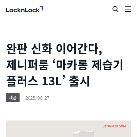
LocknLock
검
메
색
뉴
창
열
기
완판 신화 이어간다,
제니퍼룸 ‘마카롱 제습기
플러스 13L’ 출시
2025. 06. 27
제품