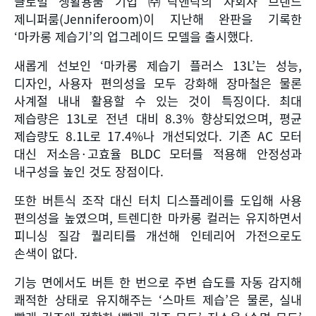
글로벌 생활용품 기업 ㈜락앤락의 자회사 브랜드
제니퍼룸
(Jenniferoom)
이 지난해 완판을 기록한
‘
마카롱 제습기
’
의 업그레이드 모델을 출시했다
.
새롭게 선보인
‘
마카롱 제습기 플러스
13L’
는 성능
,
디자인
,
사용자 편의성을 모두 강화해 장마철은 물론
사계절 내내 활용할 수 있는 것이 특징이다
.
최대
제습량은
13L
로 전년 대비
8.3%
향상되었으며
,
평균
제습량도
8.1L
로
17.4%
나 개선되었다
.
기존
AC
모터
대신 저소음
·
고효율
BLDC
모터를 적용해 안정성과
내구성을 높인 것도 장점이다
.
또한 버튼식 조작 대신 터치 디스플레이를 도입해 사용
편의성을 높였으며
,
트렌디한 마카롱 컬러는 유지하면서
피니싱 질감 퀄리티를 개선해 인테리어 가전으로도
손색이 없다
.
기능 면에서도 버튼 한 번으로 주변 습도를 자동 감지해
쾌적한 상태로 유지해주는
‘
스마트 제습
’
은 물론
,
실내