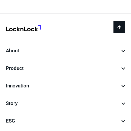
LocknLock
back
to
top
About
Product
Innovation
Story
ESG