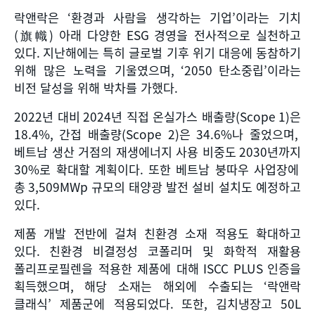
락앤락은
‘
환경과 사람을 생각하는 기업
’
이라는 기치
(
旗幟
)
아래 다양한
ESG
경영을 전사적으로 실천하고
있다
.
지난해에는 특히 글로벌 기후 위기 대응에 동참하기
위해 많은 노력을 기울였으며
, ‘2050
탄소중립
’
이라는
비전 달성을 위해 박차를 가했다
.
2022
년 대비
2024
년 직접 온실가스 배출량
(Scope 1)
은
18.4%,
간접 배출량
(Scope 2)
은
34.6%
나 줄었으며
,
베트남 생산 거점의 재생에너지 사용 비중도
2030
년까지
30%
로 확대할 계획이다
.
또한 베트남 붕따우 사업장에
총
3,509MWp
규모의 태양광 발전 설비 설치도 예정하고
있다
.
제품 개발 전반에 걸쳐 친환경 소재 적용도 확대하고
있다
.
친환경 비결정성 코폴리머 및 화학적 재활용
폴리프로필렌을 적용한 제품에 대해
ISCC PLUS
인증을
획득했으며
,
해당 소재는 해외에 수출되는
‘
락앤락
클래식
’
제품군에 적용되었다
.
또한
,
김치냉장고
50L