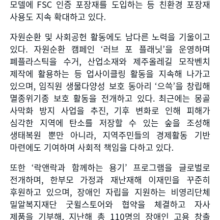
모델에
FSC
인증 포장재를 도입하는 등 친환경 포장재
사용도 지속 확대하고 있다
.
자원순환 및 사회공헌 활동에도 남다른 노력을 기울이고
있다
.
자원순환 캠페인
‘
러브 포 플래닛
’
을 운영하며
폐플라스틱을 수거
,
산업소재와 제주올레길 모작벤치
제작에 활용하는 등 업사이클링 활동을 지속해 나가고
있으며
,
임직원 생물다양성 보호 동아리
‘
으쓱
’
을 창립해
멸종위기종 보호 활동을 전개하고 있다
.
최근에는 몽골
사막화 방지 사업을 추진
,
기후 변화로 인해 피해가
심각한 지역에 탄소를 저장할 수 있는 숲을 조성해
생태복원 뿐만 아니라
,
지역주민들의 경제활동 기반
마련에도 기여하며 사회적 책임을 다하고 있다
.
또한
‘
락앤락과 함께하는 용기
’
프로그램을 글로벌로
전개하며
,
한부모 가정과 재난재해 이재민을 꾸준히
후원하고 있으며
,
장애인 자립을 지원하는 비영리단체
밀알복지재단 굿윌스토어와 협약을 체결하고 자사
제품을 기부해
,
지난해 총
110
명의 장애인 고용 창출