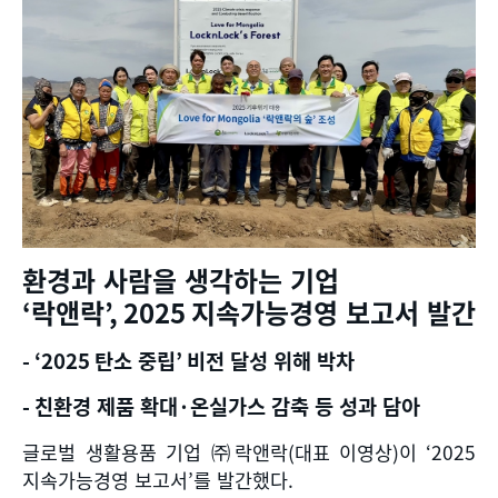
환경과 사람을 생각하는 기업
‘
락앤락
’,
2025
지속가능경영 보고서 발간
- ‘2025
탄소 중립
’
비전 달성 위해 박차
-
친환경 제품 확대
·
온실가스 감축 등 성과 담아
글로벌 생활용품 기업 ㈜락앤락
(
대표 이영상
)
이
‘2025
지속가능경영 보고서
’
를 발간했다
.