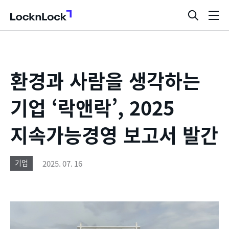
LocknLock
검
메
색
뉴
창
열
기
환경과 사람을 생각하는
기업 ‘락앤락’, 2025
지속가능경영 보고서 발간
2025. 07. 16
기업