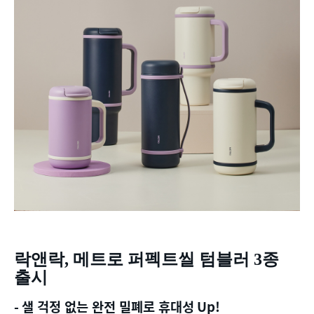
락앤락
,
메트로 퍼펙트씰 텀블러
3
종
출시
-
샐 걱정 없는 완전 밀폐로 휴대성
Up!