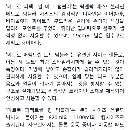
‘메트로 퍼펙트씰 머그 텀블러
’
는 락앤락 베스트셀러인
메트로 텀블러 시리즈의 감각적인 디자인을 이어받아
,
바이올렛과 화이트의 부드러운 컬러에 손잡이 색상을
달리해 포인트를 주었다
.
뛰어난 밀폐력으로 음료가 샐
걱정 없이 사용할 수 있으며
, 7.9cm
의 넓은 입수구로
세척도 용이하다
.
‘메트로 퍼펙트씰 토트 텀블러
’
는 유연한 사이드 핸들로
,
이동 시 토트백처럼 스타일리시하게 들 수 있는 것이
특징이다
.
가방에 넣어도 손잡이가 걸리적거리지 않아
편리하게 사용할 수 있으며
,
입에 닿는 리드 부분은
음료와 얼음이 갑자기 쏟아지는 것을 방지할 수 있는
구조로 설계되었고
,
위생적인 트라이탄 소재로 제작되어
안심하고 사용할 수 있다
.
‘메트로 퍼펙트씰 킹 텀블러
’
는 벤티 사이즈 음료도
넉넉히 들어가는
820ml
와
1100ml
의 킹사이즈로
출시된다
.
사무실에서는 물론 운동 중이나 이동할 때도