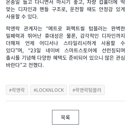
온종일 들고 다니면서 마시기 좋고
,
차량 컵홀더에 딱
맞는 디자인과 핸들 구조로
,
운전할 때도 안정감 있게
사용할 수 있다
.
락앤락 관계자는
“
메트로 퍼펙트씰 텀블러는 완벽한
밀폐력과 뛰어난 휴대성은 물론
,
감각적인 디자인까지
더해져 언제 어디서나 스타일리시하게 사용할 수
있다
”
며
, “23
일 네이버 스마트스토어에 선런칭되며
출시를 기념해 다양한 혜택도 준비되어 있으니 많은 관심
바란다
”
고 전했다
.
락앤락
LOCKNLOCK
락앤락텀블러
목록