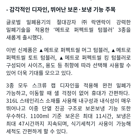
-
감각적인 디자인
,
뛰어난 보온
·
보냉 기능 주목
글로벌 밀폐용기의 절대강자 ㈜락앤락이 강력한
밀폐기술을 적용한
‘
메트로 퍼펙트씰 텀블러
’ 3
종을
새롭게 출시했다
.
이번 신제품은
▲
메트로 퍼펙트씰 머그 텀블러
, ▲
메트로
퍼펙트씰 토트 텀블러
, ▲
메트로 퍼펙트씰 킹 텀블러로
구성되어 사이즈
,
용도 등 취향에 따라 선택해 사용할 수
있어 더욱 기대를 모으고 있다
.
3
종 모두 스크류 캡 디자인을 적용해 완전 밀폐가
가능하고
,
이동할 때 샐 걱정이 없어 휴대가 간편하다
.
316L
스테인리스 소재를 사용해 내구성과 내식성이 매우
뛰어나고 이중 단열 진공 구조로 보온보냉 기능 또한
우수하다
. 1100ml
기준 보온은 최대
11
시간
,
보냉은
최대
47
시간까지 지속되며
,
식기세척기 사용이 가능해
세척도 간편하게 할 수 있다
.