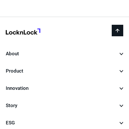
LocknLock
back
to
top
About
Product
Innovation
Story
ESG