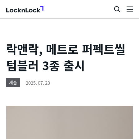
LocknLock
검
메
색
뉴
창
열
기
락앤락, 메트로 퍼펙트씰
텀블러 3종 출시
2025. 07. 23
제품