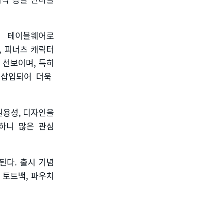
는 테이블웨어로
’,
피너츠 캐릭터
 선보이며
,
특히
 삽입되어 더욱
실용성
,
디자인을
하니 많은 관심
칭된다
.
출시 기념
 토트백
,
파우치