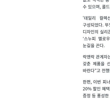
수 있으며
,
콜드
‘데일리 컬렉
구성되었다
.
뚜
디자인의 실리
‘
스누피 멜로우
눈길을 끈다
.
락앤락 관계자
갖춘 제품을 
바란다
”
고 전
한편
,
이번 피
20%
할인 혜택
증정 등 풍성한