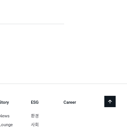
Story
ESG
Career
back
to
top
News
환경
Lounge
사회