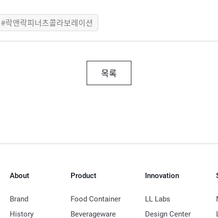
락앤락피너츠콜라보레이션
목록
About
Product
Innovation
Brand
Food Container
LL Labs
History
Beverageware
Design Center