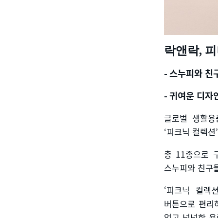
락앤락
,
피
-
스누피와 친
-
귀여운 디자
글로벌 생활용
‘
피크닉 컬렉션
’
총
11
종으로 
스누피와 친구들
‘피크닉 컬렉
버튼으로 편리
없고 넉넉한 