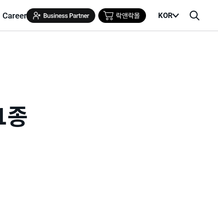
Career
KOR
메
검
뉴
색
열
창
기
1종