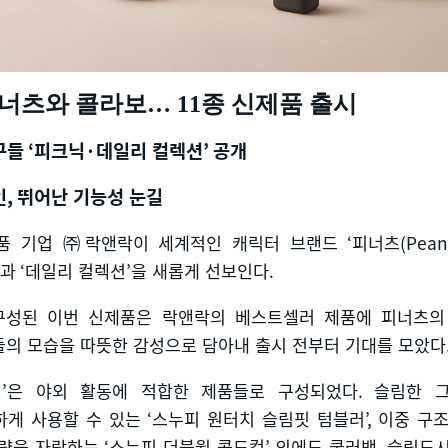
너츠와 콜라보
… 11
종 신제품 출시
구들
‘
피크닉
·
데일리 컬렉션
’
공개
인
,
뛰어난 기능성 눈길
품 기업 ㈜락앤락이 세계적인 캐릭터 브랜드
‘
피너츠
(Pean
과
‘
데일리 컬렉션
’
을 새롭게 선보인다
.
구성된 이번 신제품은 락앤락의 베스트셀러 제품에 피너츠의
의 모습을 따뜻한 감성으로 담아내 출시 전부터 기대를 모았다
션
’
은 야외 활동에 적합한 제품들로 구성되었다
.
슬림한 
하게 사용할 수 있는
‘
스누피 원터치 슬림핏 텀블러
’,
이중 구조
용량을 자랑하는
‘
스누피 더블월 콜드컵
’
외에도 쿨러백
,
슬림도시