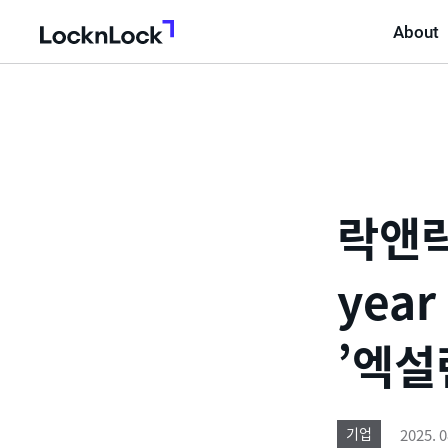
About
LocknLock
락앤락
yea
’엑설
2025. 0
기업