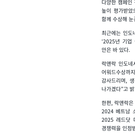
다양한 캠페인 
높이 평가받았
함께 수상해 눈
최근에는 인도
‘2025
년 기업
안은 바 있다
.
락앤락 인도네
어워드수상까지 
감사드리며
,
생
나가겠다
”
고 
한편
,
락앤락은
2024
베트남 
2025
레드닷 
경쟁력을 인정