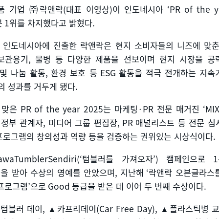
품 기업 ㈜락앤락
(
대표 이영상
)
이 인도네시아
‘PR of the y
문
1
위를 차지했다고 밝혔다
.
 인도네시아에 진출한 락앤락은 현지 소비자들의 니즈에 맞춘
보관용기
,
물병 등 다양한 제품을 선보이며 현지 시장을 공
및 나눔 활동
,
환경 보호 등
ESG
활동을 적극 전개하는 지속
의 성과를 거두게 됐다
.
 맞은
PR of the year 2025
는 마케팅
·PR
전문 매거진
‘MI
,
정부 관계자
,
미디어 그룹 편집장
, PR
애널리스트 등 전문 심
프로그램의 창의성과 역량 등을 검증하는 권위있는 시상식이다
.
waTumblerSendiri(‘
텀블러를 가져오자
’)
캠페인으로
1
을 받아 수상의 영예를 안았으며
,
지난해
‘
락앤락 오븐글라스
프로그램
’
으로
Good
등급을 받은 데 이어 두 번째 수상이다
.
 텀블러 데이
, ▲
카프리데이
(Car Free Day), ▲
플라스틱병 교