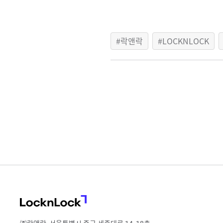
락앤락
LOCKNLOCK
LocknLock