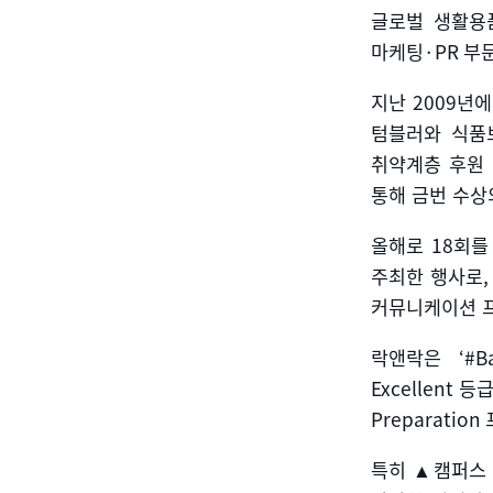
글로벌 생활용
마케팅
·PR
부
지난
2009
년에
텀블러와 식품
취약계층 후원 
통해 금번 수상
올해로
18
회를
주최한 행사로
커뮤니케이션 
락앤락은
‘#Ba
Excellent
등급
Preparation
특히
▲
캠퍼스