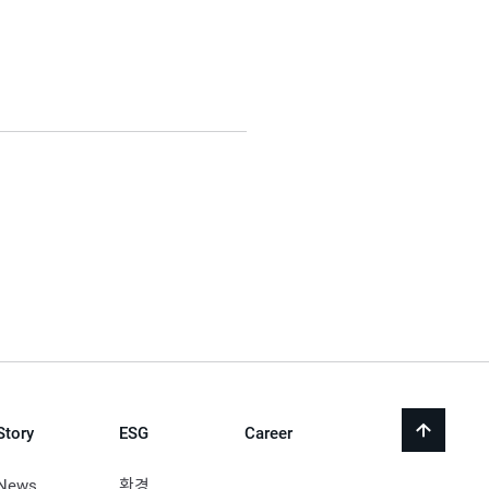
Story
ESG
Career
back
to
top
News
환경