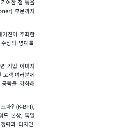
 기여한 점 등을
ioner)
부문까지
매거진이 주최한
 수상의 영예를
년 기업 이미지
 고객 여러분께
 공략을 강화해
랜드파워
(K-BPI),
워드 본상
,
독일
경쟁력과 디자인