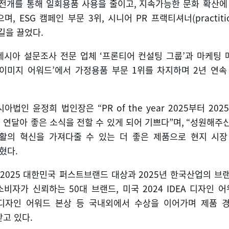
전개를 통해 일회용품 사용을 줄이고
,
지속가능한 문화 확산에
으며
, ESG
캠페인 부문
3
위
,
시니어
PR
프랙티셔너
(practit
길을 끌었다
.
네시아 설문조사 전문 업체
‘
프론티어 컨설팅 그룹
’
과 마케팅 
 이미지 어워드
’
에서 가정용품 부문
1
위를 차지하며
2
년 연속
시아법인 윤정희 법인장은
“PR of the year 2025
부터
2025
연달아 좋은 소식을 전할 수 있게 되어 기쁘다
”
며
, “
성원해주신
활의 혁신을 가져다줄 수 있는 더 좋은 제품으로 현지 시장
밝혔다
.
2025
대한민국 퍼스트브랜드 대상과
2025
년 한국산업의 브
소비자가 신뢰하는
50
대 브랜드
,
미국
2024 IDEA
디자인 어
디자인 어워드 본상 등 국내외에서 수상을 이어가며 제품 
받고 있다
.