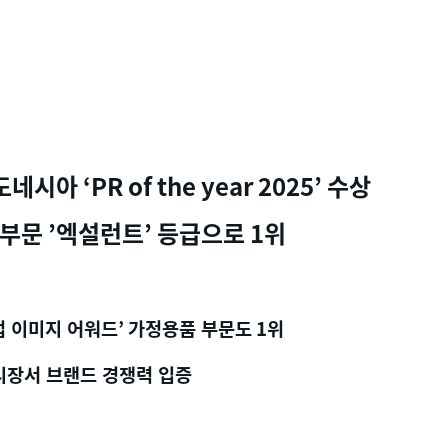
도네시아
‘PR of the year 2025’
수상
부문
’
엑설런트
’
등급으로
1
위
업 이미지 어워드
’
가정용품 부문도
1
위
시장서 브랜드 경쟁력 입증