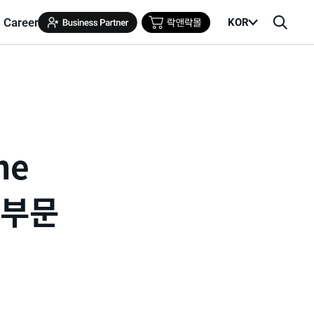
Career
KOR
메
검
뉴
색
열
창
기
he
R 부문