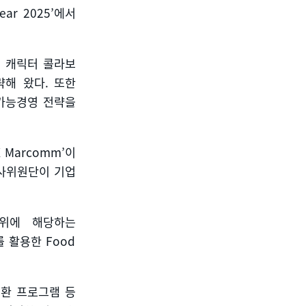
ear 2025’
에서
 캐릭터 콜라보
략해 왔다
.
또한
가능경영 전략을
X Marcomm’
이
사위원단이 기업
위에 해당하는
를 활용한
Food
환 프로그램 등