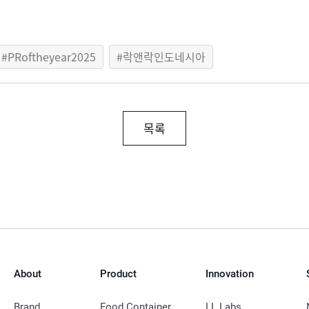
PRoftheyear2025
락앤락인도네시아
목록
About
Product
Innovation
Brand
Food Container
LL Labs