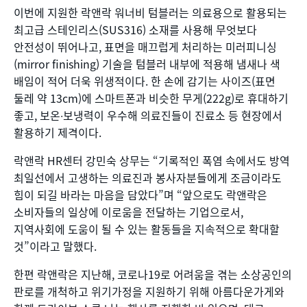
이번에 지원한 락앤락 워너비 텀블러는 의료용으로 활용되는
최고급 스테인리스(SUS316) 소재를 사용해 무엇보다
안전성이 뛰어나고, 표면을 매끄럽게 처리하는 미러피니싱
(mirror finishing) 기술을 텀블러 내부에 적용해 냄새나 색
배임이 적어 더욱 위생적이다. 한 손에 감기는 사이즈(표면
둘레 약 13cm)에 스마트폰과 비슷한 무게(222g)로 휴대하기
좋고, 보온∙보냉력이 우수해 의료진들이 진료소 등 현장에서
활용하기 제격이다.
락앤락 HR센터 강민숙 상무는 “기록적인 폭염 속에서도 방역
최일선에서 고생하는 의료진과 봉사자분들에게 조금이라도
힘이 되길 바라는 마음을 담았다”며 “앞으로도 락앤락은
소비자들의 일상에 이로움을 전달하는 기업으로서,
지역사회에 도움이 될 수 있는 활동들을 지속적으로 확대할
것”이라고 말했다.
한편 락앤락은 지난해, 코로나19로 어려움을 겪는 소상공인의
판로를 개척하고 위기가정을 지원하기 위해 아름다운가게와