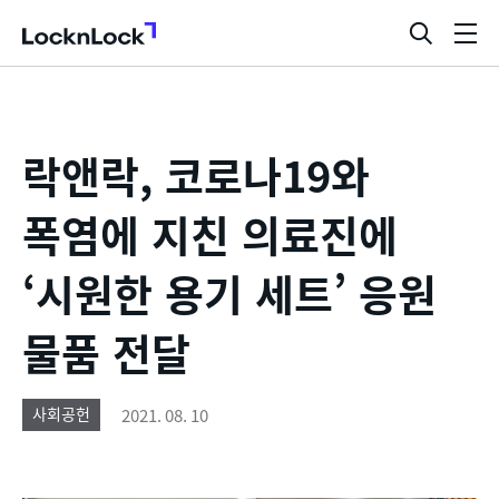
LocknLock
검
메
색
뉴
창
열
기
락앤락, 코로나19와
폭염에 지친 의료진에
‘시원한 용기 세트’ 응원
물품 전달
2021. 08. 10
사회공헌