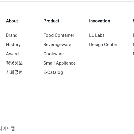
About
Product
Innovation
Brand
Food Container
LL Labs
History
Beverageware
Design Center
Award
Cookware
경영정보
Small Appliance
사회공헌
E-Catalog
사이트맵