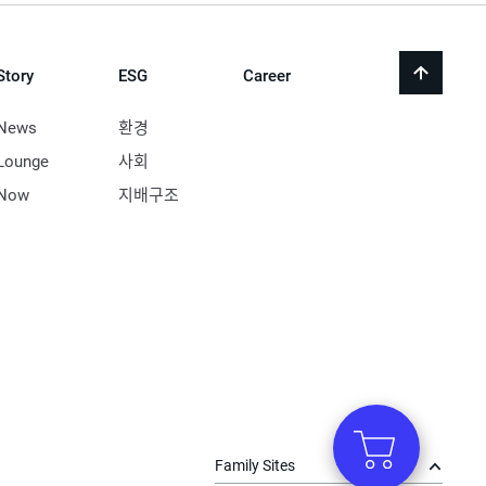
Story
ESG
Career
back
to
top
News
환경
Lounge
사회
Now
지배구조
Family Sites