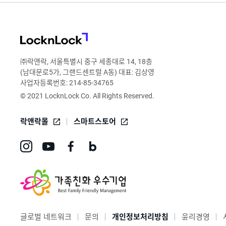
LocknLock
㈜락앤락, 서울특별시 중구 세종대로 14, 18층
(남대문로5가, 그랜드센트럴 A동) 대표: 김상영
사업자등록번호: 214-85-34765
© 2021 LocknLock Co. All Rights Reserved.
락앤락몰
스마트스토어
인
유
페
네
스
튜
이
이
타
브
스
버
그
바
북
블
글로벌 네트워크
문의
개인정보처리방침
윤리경영
램
로
바
로