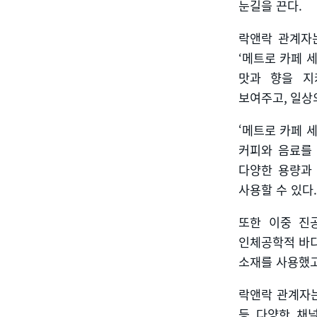
눈길을 끈다
.
락앤락 관계자
‘
메트로 카페 
맛과 향을 지
보여주고
,
일상
‘메트로 카페 
커피와 음료를
다양한 용량과
사용할 수 있다
.
또한 이중 진
인체공학적 바
소재를 사용했
락앤락 관계자
등 다양한 채