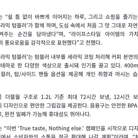
는
“
쉴 틈 없이 바쁘게 이어지는 하루
,
그리고 쇼핑을 즐기는
세라믹 텀블러
’
가 함께 하며
,
도심 속에서 처음 그 맛 그대로 자연
켜주는 순간을 담아냈다
”
며
, “
라이프스타일 아이템의 가
의 풍요로움을 감각적으로 표현했다
”
고 전했다
.
세라믹 텀블러
’
는 텀블러 내부를 세라믹 코팅 처리해 커피 본연
 테마로 한 다양한 색상으로 출시돼 인기를 끌고 있다
. 400m
 컬러
,
탑
/
사이드 핸들 옵션을 제공해 개인 취향과 마시는 습
공 더블월 구조로
1.2L
기준 최대
72
시간 보냉
, 12
시간 
디 디자인으로 편안한 그립감을 제공한다
.
음용구는 안전한
BPA
고
,
완전 밀폐가 가능해 휴대성도 뛰어나다
.
는
“
이번
‘True taste, Nothing else.’
캠페인을 시작으로 디
널에서 소비자와의 소통을 적극 확대해 나갈 계획
”
이라며
, “