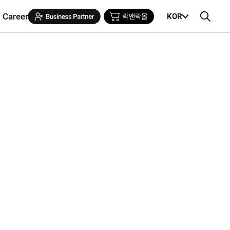
Career
KOR
메
검
뉴
색
열
창
기