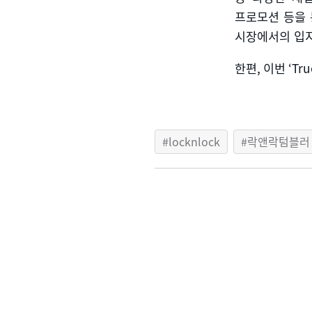
프로모션 등을
시장에서의 입지
한편
,
이번
‘Tru
locknlock
락앤락텀블러