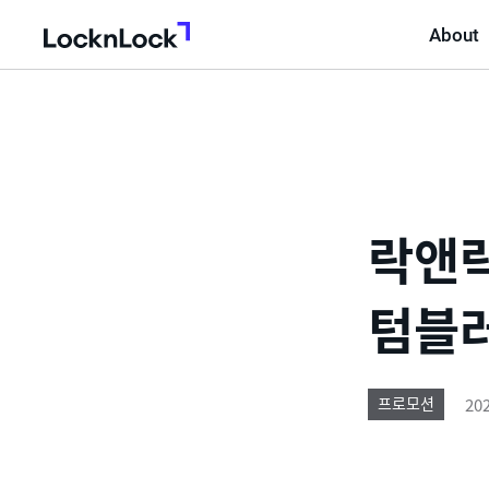
About
LocknLock
락앤락
텀블러
202
프로모션