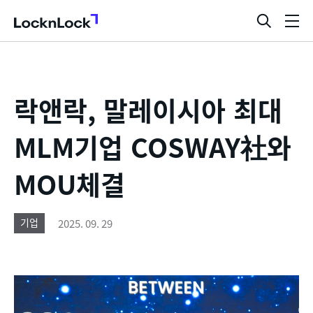
LocknLock
검
메
색
뉴
창
열
기
락앤락, 말레이시아 최대
MLM기업 COSWAY社와
MOU체결
2025. 09. 29
기업