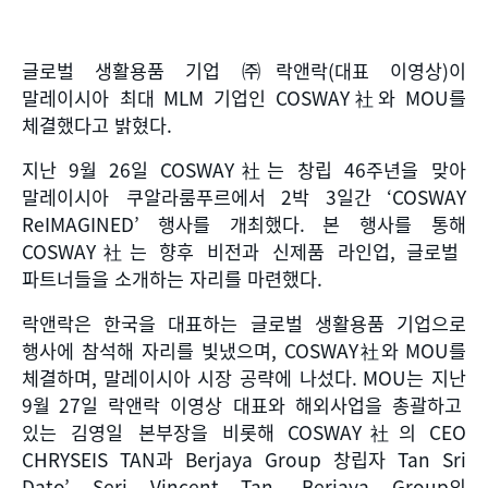
글로벌 생활용품 기업 ㈜락앤락
(
대표 이영상
)
이
말레이시아 최대
MLM
기업인
COSWAY
社와
MOU
를
체결했다고 밝혔다
.
지난
9
월
26
일
COSWAY
社는 창립
46
주년을 맞아
말레이시아 쿠알라룸푸르에서
2
박
3
일간
‘COSWAY
ReIMAGINED’
행사를 개최했다
.
본 행사를 통해
COSWAY
社는 향후 비전과 신제품 라인업
,
글로벌
파트너들을 소개하는 자리를 마련했다
.
락앤락은 한국을 대표하는 글로벌 생활용품 기업으로
행사에 참석해 자리를 빛냈으며
, COSWAY
社와
MOU
를
체결하며
,
말레이시아 시장 공략에 나섰다
. MOU
는 지난
9
월
27
일 락앤락 이영상 대표와 해외사업을 총괄하고
있는 김영일 본부장을 비롯해
COSWAY
社의
CEO
CHRYSEIS TAN
과
Berjaya Group
창립자
Tan Sri
Dato’ Seri Vincent Tan, Berjaya Group
의