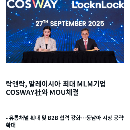
락앤락
,
말레이시아 최대
MLM
기업
COSWAY
社와
MOU
체결
-
유통채널 확대 및
B2B
협력 강화
…
동남아 시장 공략
확대