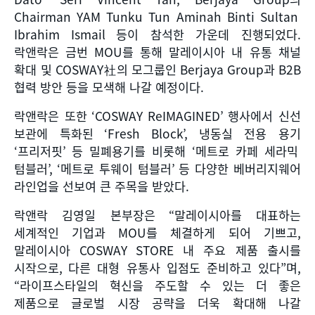
Chairman YAM Tunku Tun Aminah Binti Sultan
Ibrahim Ismail
등이 참석한 가운데 진행되었다
.
락앤락은 금번
MOU
를 통해 말레이시아 내 유통 채널
확대 및
COSWAY
社의 모그룹인
Berjaya Group
과
B2B
협력 방안 등을 모색해 나갈 예정이다
.
락앤락은 또한
‘COSWAY ReIMAGINED’
행사에서 신선
보관에 특화된
‘Fresh Block’,
냉동실 전용 용기
‘
프리저핏
’
등 밀폐용기를 비롯해
‘
메트로 카페 세라믹
텀블러
’, ‘
메트로 투웨이 텀블러
’
등 다양한 베버리지웨어
라인업을 선보여 큰 주목을 받았다
.
락앤락 김영일 본부장은
“
말레이시아를 대표하는
세계적인 기업과
MOU
를 체결하게 되어 기쁘고
,
말레이시아
COSWAY STORE
내 주요 제품 출시를
시작으로
,
다른 대형 유통사 입점도 준비하고 있다
”
며
,
“
라이프스타일의 혁신을 주도할 수 있는 더 좋은
제품으로 글로벌 시장 공략을 더욱 확대해 나갈