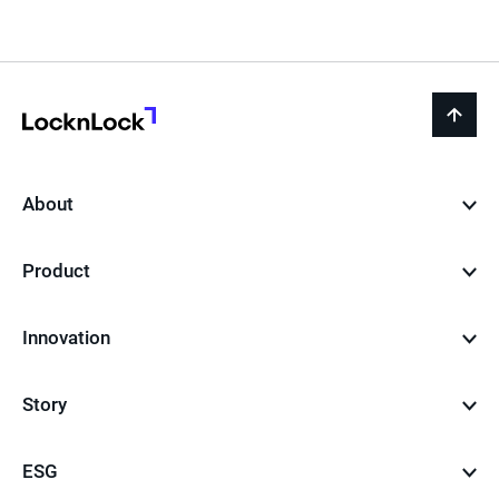
LocknLock
back
to
top
About
Product
Innovation
Story
ESG