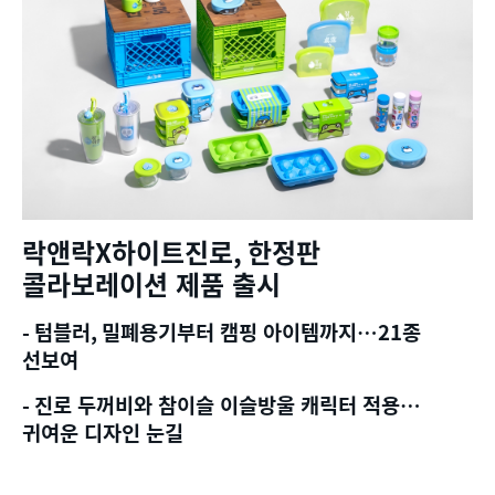
락앤락
X
하이트진로
,
한정판
콜라보레이션 제품 출시
-
텀블러
,
밀폐용기부터 캠핑 아이템까지
…21
종
선보여
-
진로 두꺼비와 참이슬 이슬방울 캐릭터 적용
…
귀여운 디자인 눈길