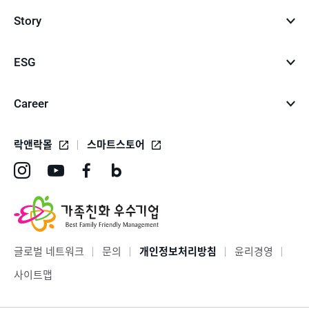
Story
ESG
Career
락앤락몰
스마트스토어
인
유
페
네
스
튜
이
이
타
브
스
버
그
바
북
블
글로벌 네트워크
문의
개인정보처리방침
윤리경영
램
로
바
로
사이트맵
바
가
로
그
로
기
가
바