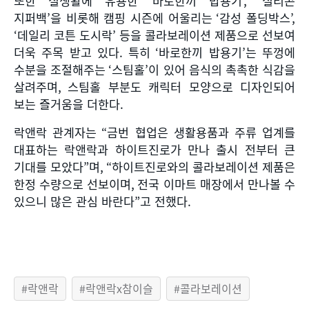
또한 실생활에 유용한
‘
바로한끼 밥용기
’, ‘
실리콘
지퍼백
’
을 비롯해 캠핑 시즌에 어울리는
‘
감성 폴딩박스
’,
‘
데일리 코튼 도시락
’
등을 콜라보레이션 제품으로 선보여
더욱 주목 받고 있다
.
특히
‘
바로한끼 밥용기
’
는 뚜껑에
수분을 조절해주는
‘
스팀홀
’
이 있어 음식의 촉촉한 식감을
살려주며
,
스팀홀 부분도 캐릭터 모양으로 디자인되어
보는 즐거움을 더한다
.
락앤락 관계자는
“
금번 협업은 생활용품과 주류 업계를
대표하는 락앤락과 하이트진로가 만나 출시 전부터 큰
기대를 모았다
”
며
, “
하이트진로와의 콜라보레이션 제품은
한정 수량으로 선보이며
,
전국 이마트 매장에서 만나볼 수
있으니 많은 관심 바란다
”
고 전했다
.
락앤락
락앤락x참이슬
콜라보레이션