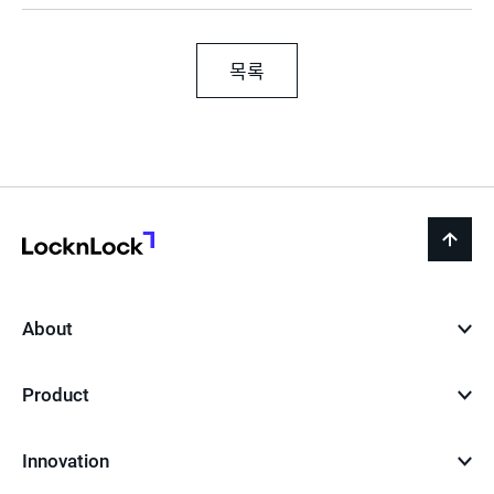
목록
LocknLock
back
to
top
About
Product
Innovation