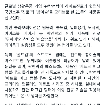
글로벌 생활용품 기업 ㈜락앤락이 하이트진로와 협업해
국민소주
‘
진로
’
와
‘
참이슬
’
을 모티브로 한
21
종의 제품을
선보인다
.
이번 콜라보레이션은 텀블러
,
콜드컵
,
밀폐용기
,
도시락
,
아이스볼 메이커 등 락앤락의 인기 제품에 진로
‘
두꺼비
’
와 참이슬
‘
이슬방울
’
캐릭터가 위트 있게 더해져
,
귀여움과 실용성을 모두 갖췄다는 평가를 받고 있다
.
특히
‘
콜드컵
’
의 스트로우 캡에는 진로와 참이슬의
마스코트인 두꺼비와 이슬방울 피규어가 달려 있어
눈길을 끌며
,
락앤락의 베스트셀러 제품인
‘
메트로 머그
텀블러
’
도 콜라보레이션 제품으로 만나볼 수 있다
.
락앤락
‘
메트로 머그 텀블러
’
는 도시적이고 세련된 디자인의
프리미엄 텀블러인 메트로 시리즈 중 하나로
,
실내에서
사용하기 편한 머그컵 형태에 이중 진공 기술을 적용해
뛰어난 보온
·
보냉력을 자랑한다
.