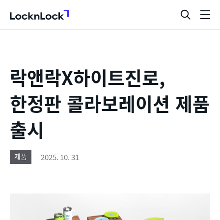
LocknLock
검
메
색
뉴
창
열
기
락앤락X하이트진로,
한정판 콜라보레이션 제품
출시
2025. 10. 31
제품