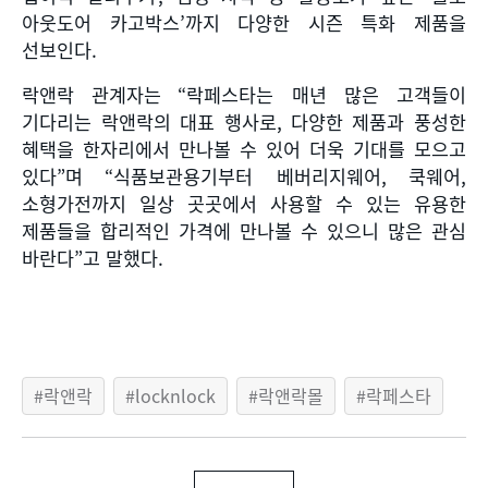
아웃도어 카고박스
’
까지 다양한 시즌 특화 제품을
선보인다
.
락앤락 관계자는
“
락페스타는 매년 많은 고객들이
기다리는 락앤락의 대표 행사로
,
다양한 제품과 풍성한
혜택을 한자리에서 만나볼 수 있어 더욱 기대를 모으고
있다
”
며
“
식품보관용기부터 베버리지웨어
,
쿡웨어
,
소형가전까지 일상 곳곳에서 사용할 수 있는 유용한
제품들을 합리적인 가격에 만나볼 수 있으니 많은 관심
바란다
”
고 말했다
.
락앤락
locknlock
락앤락몰
락페스타