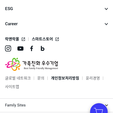
ESG
Career
락앤락몰
스마트스토어
인
유
페
네
스
튜
이
이
타
브
스
버
그
바
북
블
글로벌 네트워크
문의
개인정보처리방침
윤리경영
램
로
바
로
사이트맵
바
가
로
그
로
기
가
바
Family Sites
가
기
로