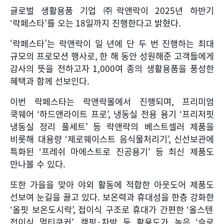
글로벌 생활용품 기업 ㈜락앤락이
2025
년 하반기
‘
락페스타
’
를 오는
18
일까지 진행한다고 밝혔다
.
‘락페스타’는 락앤락이 일 년에 단 두 번 진행하는 최대
규모의 프로모션 행사로
,
한 해 동안 성원해준 고객들에게
감사의 뜻을 전하고자
1,000
여 종의 생활용품을 풍성한
혜택과 함께 선보인다
.
이번 락페스타는 락앤락몰에서 진행되며
,
프리미엄
쿡웨어
‘
하드앤라이트 프로
’,
냉동실 전용 용기
‘
프리저핏
냉동실 정리 풀세트
’
등 락앤락의 베스트셀러 제품을
비롯해 대용량
‘
제로웨이스트 음식물처리기
’,
신선보관에
특화된
‘
프레쉬 마에스트로 진공용기
’
등 최신 제품도
만나볼 수 있다
.
또한 가을을 맞아 야외 활동에 적합한 아웃도어 제품도
선보여 눈길을 끌고 있다
.
보온력과 휴대성을 한층 강화한
‘
올핏 보온도시락
’,
접이식 구조로 휴대가 간편한
‘
올스텐
접이식 멀티쿠커
’,
캠핑
·
차박 등 활용도가 높은
‘
슬로