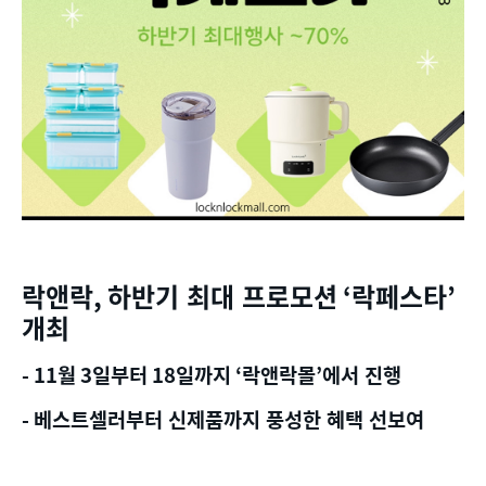
락앤락
,
하반기 최대 프로모션
‘
락페스타
’
개최
- 11
월
3
일부터
18
일까지
‘
락앤락몰
’
에서 진행
-
베스트셀러부터 신제품까지 풍성한 혜택 선보여