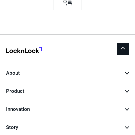
목록
LocknLock
back
to
top
About
Product
Innovation
Story