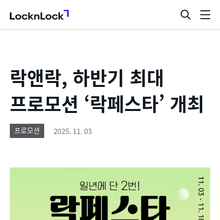
LocknLock
검
메
색
뉴
창
열
기
락앤락, 하반기 최대
프로모션 ‘락페스타’ 개최
2025. 11. 03
프로모션