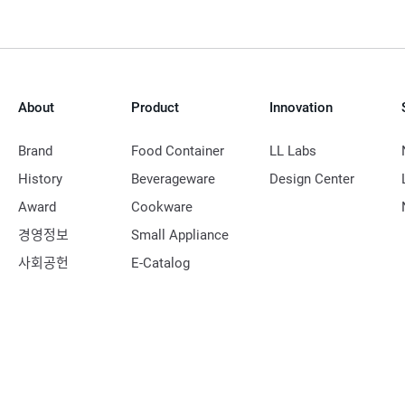
About
Product
Innovation
Brand
Food Container
LL Labs
History
Beverageware
Design Center
Award
Cookware
경영정보
Small Appliance
사회공헌
E-Catalog