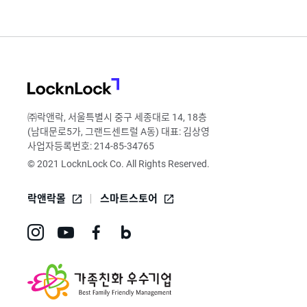
LocknLock
㈜락앤락, 서울특별시 중구 세종대로 14, 18층
(남대문로5가, 그랜드센트럴 A동) 대표: 김상영
사업자등록번호: 214-85-34765
© 2021 LocknLock Co. All Rights Reserved.
락앤락몰
스마트스토어
인
유
페
네
스
튜
이
이
타
브
스
버
그
바
북
블