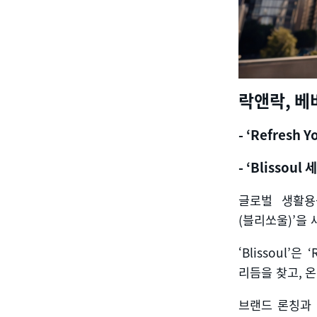
락앤락
,
베
- ‘Refresh 
- ‘Blissoul
세
글로벌 생활
(
블리쏘울
)’
을 
‘
Blissoul’
은
‘R
리듬을 찾고
,
온
브랜드 론칭과