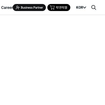
Career
KOR
메
검
뉴
색
열
창
기