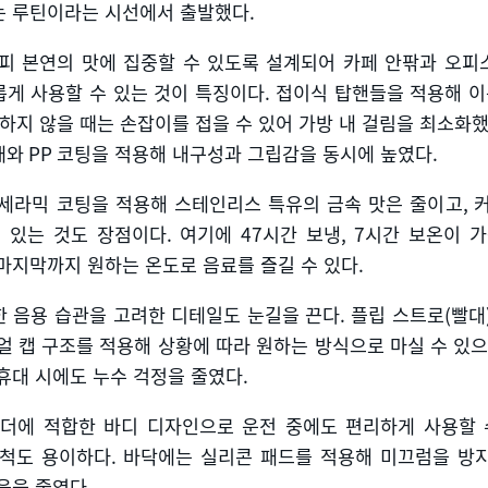
는 루틴이라는 시선에서 출발했다
.
피 본연의 맛에 집중할 수 있도록 설계되어 카페 안팎과 오피
게 사용할 수 있는 것이 특징이다
.
접이식 탑핸들을 적용해 이
하지 않을 때는 손잡이를 접을 수 있어 가방 내 걸림을 최소화
재와
PP
코팅을 적용해 내구성과 그립감을 동시에 높였다
.
세라믹 코팅을 적용해 스테인리스 특유의 금속 맛은 줄이고
,
수 있는 것도 장점이다
.
여기에
47
시간 보냉
, 7
시간 보온이 가
마지막까지 원하는 온도로 음료를 즐길 수 있다
.
 음용 습관을 고려한 디테일도 눈길을 끈다
.
플립 스트로
(
빨대
얼 캡 구조를 적용해 상황에 따라 원하는 방식으로 마실 수 있
휴대 시에도 누수 걱정을 줄였다
.
홀더에 적합한 바디 디자인으로 운전 중에도 편리하게 사용할 
세척도 용이하다
.
바닥에는 실리콘 패드를 적용해 미끄럼을 방
음을 줄였다
.