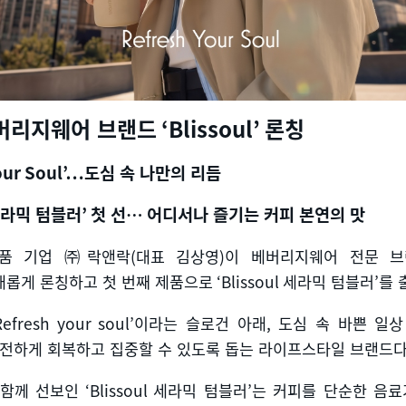
버리지웨어 브랜드
‘Blissoul’
론칭
Your Soul’…
도심 속 나만의 리듬
라믹 텀블러
’
첫 선
…
어디서나 즐기는 커피 본연의 맛
용품 기업 ㈜락앤락
(
대표 김상영
)
이 베버리지웨어 전문 브
새롭게 론칭하고 첫 번째 제품으로
‘Blissoul
세라믹 텀블러
’
를 
efresh your soul’
이라는 슬로건 아래
,
도심 속 바쁜 일상
전하게 회복하고 집중할 수 있도록 돕는 라이프스타일 브랜드
 함께 선보인
‘Blissoul
세라믹 텀블러
’
는 커피를 단순한 음료