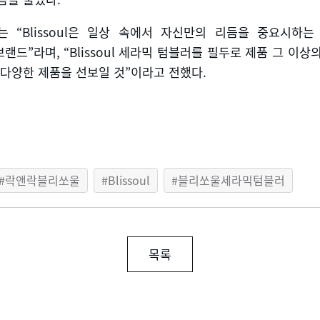
는
“Blissoul
은 일상 속에서 자신만의 리듬을 중요시하는
브랜드
”
라며
, “Blissoul
세라믹 텀블러를 필두로 제품 그 이상
 다양한 제품을 선보일 것
”
이라고 전했다
.
락앤락블리쏘울
Blissoul
블리쏘울세라믹텀블러
목록