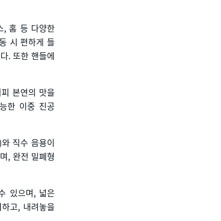
스
,
홈 등 다양한
동 시 편하게 들
했다
.
또한 핸들에
커피 본연의 맛을
능한 이중 진공
)
와 직수 음용이
으며
,
완전 밀폐형
수 있으며
,
넓은
지하고
,
내려놓을