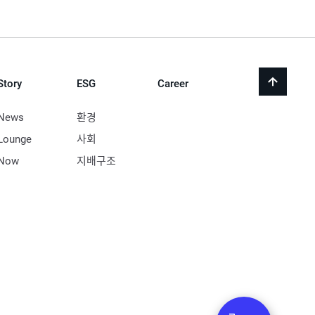
Story
ESG
Career
back
to
top
News
환경
Lounge
사회
Now
지배구조