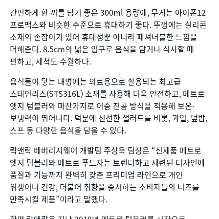
간편하게 한 끼를 담기 좋은 300ml 용량에, 무게는 아이폰12
프로맥스와 비슷한 수준으로 휴대하기 좋다. 뚜껑에는 실리콘
소재의 손잡이가 있어 휴대성뿐 아니라 패셔너블한 느낌을
더해준다. 8.5cm의 넓은 입구로 음식을 담거나 식사할 때
편하고, 세척도 수월하다.
음식물이 닿는 내병에는 의료용으로 활용되는 최고급
스테인리스(STS316L) 소재를 사용해 더욱 안전하고, 메트로
엣지 텀블러와 마찬가지로 이중 진공 방식을 적용해 보온∙
보냉력이 뛰어나다. 덕분에 신선한 샐러드를 비롯, 과일, 덮밥,
스프 등 다양한 음식을 담을 수 있다.
락앤락 베버리지웨어 개발팀 주상욱 팀장은 “신제품 메트로
엣지 텀블러와 메트로 푸드자는 트렌디하고 세련된 디자인에
품질과 기능까지 완벽히 갖춘 프리미엄 라인으로 개인
위생이나 건강, 더불어 취향을 중시하는 소비자들의 니즈를
만족시킬 제품”이라고 말했다.