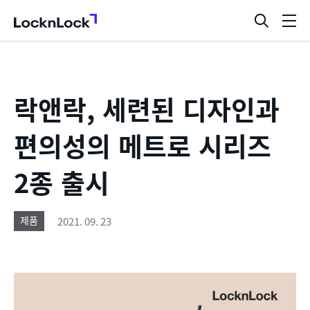
LocknLock
검
메
색
뉴
창
열
기
락앤락, 세련된 디자인과
편의성의 메트로 시리즈
2종 출시
2021. 09. 23
제품