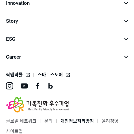
Innovation
Story
ESG
Career
락앤락몰
스마트스토어
인
유
페
네
스
튜
이
이
타
브
스
버
그
바
북
블
글로벌 네트워크
문의
개인정보처리방침
윤리경영
램
로
바
로
사이트맵