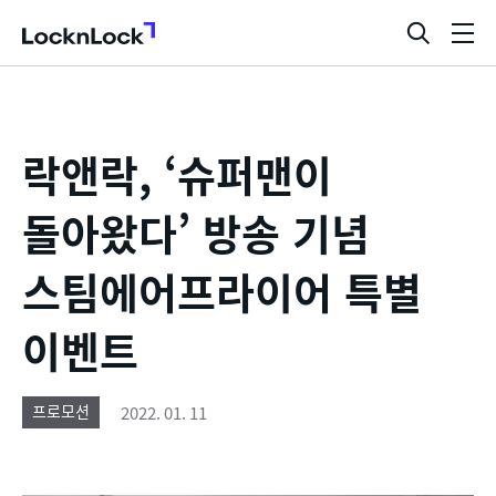
LocknLock
검
메
색
뉴
창
열
기
락앤락, ‘슈퍼맨이
돌아왔다’ 방송 기념
스팀에어프라이어 특별
이벤트
2022. 01. 11
프로모션