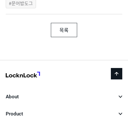
문어밥도그
목록
LocknLock
back
to
top
About
Product