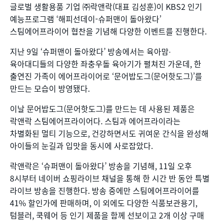
글로벌 생활용품 기업 ㈜락앤락(대표 김성훈)이 KBS2 인기
예능프로그램 ‘해피선데이-슈퍼맨이 돌아왔다’
스팀에어프라이어 협찬을 기념해 다양한 이벤트를 진행한다.
지난 9일 ‘슈퍼맨이 돌아왔다’ 방송에서는 육아맘∙
육아대디들의 다양한 좌충우돌 육아기가 펼쳐진 가운데, 한
출연진 가족이 에어프라이어로 ‘문어밥도그(문어핫도그)’를
만드는 모습이 방영됐다.
이날 문어밥도그(문어핫도그)를 만드는 데 사용된 제품은
락앤락 스팀에어프라이어다. 스팀과 에어프라이라는
차별화된 멀티 기능으로, 건강하면서도 귀여운 간식을 완성해
아이들의 눈길과 입맛을 동시에 사로잡았다.
락앤락은 ‘슈퍼맨이 돌아왔다’ 방송을 기념해, 11일 오후
8시부터 네이버 쇼핑라이브 채널을 통해 한 시간 반 동안 특별
라이브 방송을 진행한다. 방송 중에만 스팀에어프라이어를
41% 할인가에 판매하며, 이 외에도 다양한 식품보관용기,
텀블러, 쿡웨어 등 인기 제품을 함께 선보이고 2개 이상 구매