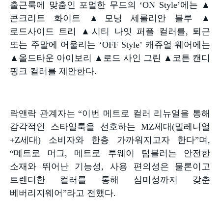
출근룩에 맞춤인 포멀한 무드의
‘ON Style’
에는
▲
콘크리트 화이트
▲
모닝 세룰리안 블루
▲
로드사이드 트리
▲
시티 나잇 퍼플 컬러를
,
퇴근
또는 주말에 어울리는
‘OFF Style’
캐쥬얼 웨어에는
▲
올드타운 아이보리
▲
로드 사인 그린
▲
코튼 캔디
핑크 컬러를 제안한다
.
락앤락 관계자는
“
이번 메트로 컬러 리뉴얼을 통해
감각적인 스타일룩을 선호하는
MZ
세대
(
밀레니얼
+Z
세대
)
소비자와 한층 가까워지고자 한다
”
며
,
“
메트로 머그
,
메트로 투웨이 텀블러는 안전한
소재와 뛰어난 기능성
,
사용 편의성은 물론이고
트렌디한 컬러를 통해 심미성까지 갖춘
베버리지웨어
”
라고 전했다
.