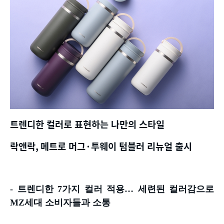
트렌디한 컬러로 표현하는 나만의 스타일
락앤락
,
메트로 머그
·
투웨이 텀블러 리뉴얼 출시
-
트렌디한
7
가지 컬러 적용
…
세련된 컬러감으로
MZ
세대 소비자들과 소통