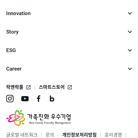
Innovation
Story
ESG
Career
락앤락몰
스마트스토어
인
유
페
네
스
튜
이
이
타
브
스
버
그
바
북
블
글로벌 네트워크
문의
개인정보처리방침
윤리경영