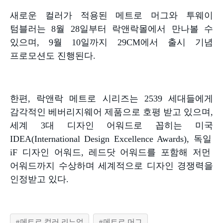
새로운 컬러가 적용된 메트로 머그와 투웨이
텀블러는
8
월
28
일부터 락앤락몰에서 만나볼 수
있으며
, 9
월
10
일까지
29CM
에서 출시 기념
프로모션도 진행된다
.
한편
,
락앤락 메트로 시리즈는
2539
세대들에게
감각적인 베버리지웨어 제품으로 호평 받고 있으며
,
세계
3
대 디자인 어워드로 꼽히는 미국
IDEA(International Design Excellence Awards),
독일
iF
디자인 어워드
,
레드닷 어워드를 포함해 저먼
어워드까지 수상하며 세계적으로 디자인 경쟁력을
인정받고 있다
.
메트로 컬러 리뉴얼
메트로 머그