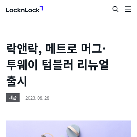
LocknLock
검
메
색
뉴
창
열
기
락앤락, 메트로 머그·
투웨이 텀블러 리뉴얼
출시
2023. 08. 28
제품