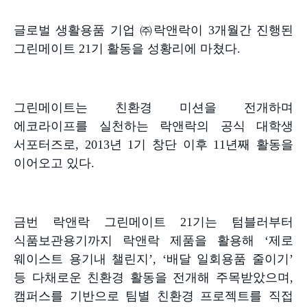
글로벌 생활용품 기업 ㈜락앤락이
3
개월간 진행된
그린메이트
21
기 활동을 성황리에 마쳤다
.
그린메이트는 친환경 미션을 전개하며
에코라이프를 실천하는 락앤락의 공식 대학생
서포터즈로
, 2013
년
1
기 창단 이후
11
년째 활동을
이어오고 있다
.
금번 락앤락 그린메이트
21
기는 텀블러부터
식품보관용기까지 락앤락 제품을 활용해
‘
제로
웨이스트 용기내 챌린지
’, ‘
배달 일회용품 줄이기
’
등 다채로운 친환경 활동을 전개해 주목받았으며
,
캠퍼스를 기반으로 팀별 친환경 프로젝트를 직접