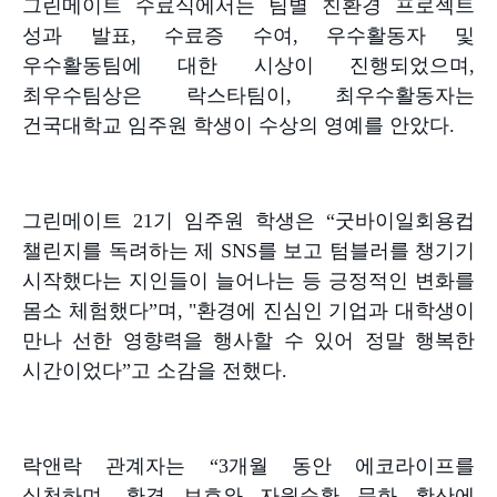
그린메이트 수료식에서는 팀별 친환경 프로젝트
성과 발표
,
수료증 수여
,
우수활동자 및
우수활동팀에 대한 시상이 진행되었으며
,
최우수팀상은 락스타팀이
,
최우수활동자는
건국대학교 임주원 학생이 수상의 영예를 안았다
.
그린메이트
21
기 임주원 학생은
“
굿바이일회용컵
챌린지를 독려하는 제
SNS
를 보고 텀블러를 챙기기
시작했다는 지인들이 늘어나는 등 긍정적인 변화를
몸소 체험했다
”
며
, "
환경에 진심인 기업과 대학생이
만나 선한 영향력을 행사할 수 있어 정말 행복한
시간이었다
”
고 소감을 전했다
.
락앤락 관계자는
“3
개월 동안 에코라이프를
실천하며
,
환경 보호와 자원순환 문화 확산에