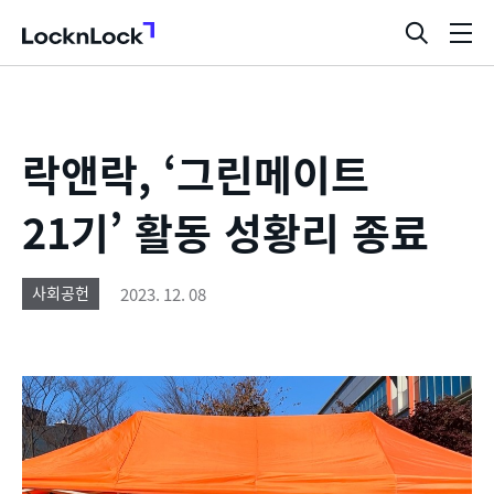
LocknLock
검
메
색
뉴
창
열
기
락앤락, ‘그린메이트
21기’ 활동 성황리 종료
2023. 12. 08
사회공헌