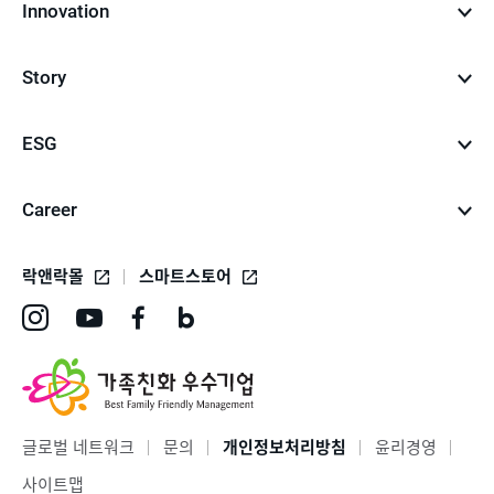
Innovation
Story
ESG
Career
락앤락몰
스마트스토어
인
유
페
네
스
튜
이
이
타
브
스
버
그
바
북
블
글로벌 네트워크
문의
개인정보처리방침
윤리경영
램
로
바
로
사이트맵