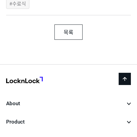
수료식
목록
LocknLock
back
to
top
About
Product