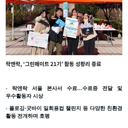
락앤락
, ‘
그린메이트
21
기
’
활동 성황리 종료
-
락앤락 서울 본사서 수료
…
수료증 전달 및
우수활동자 시상
-
플로깅
·
굿바이 일회용컵 챌린지 등 다양한 친환경
활동 전개하며 호평