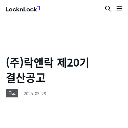
LocknLock
검
메
색
뉴
창
열
기
(주)락앤락 제20기
결산공고
2025. 03. 28
공고