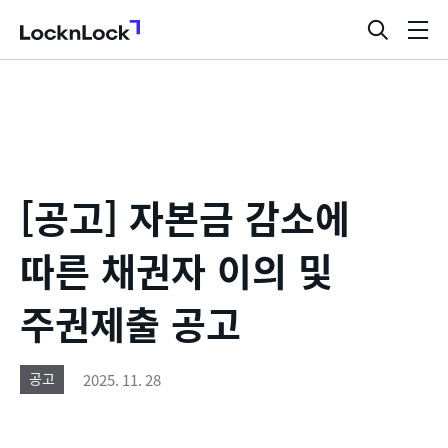
LocknLock
검
메
색
뉴
창
열
기
[공고] 자본금 감소에
따른 채권자 이의 및
주권제출 공고
2025. 11. 28
공고