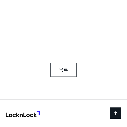
목록
LocknLock
back
to
top