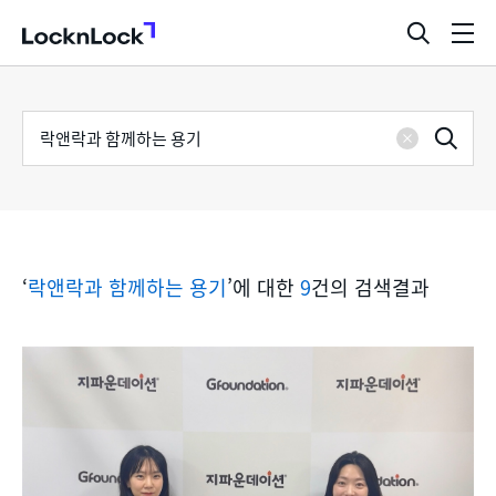
LocknLock
검
메
색
뉴
창
열
검
통
기
검
색
삭
어
합
제
색
검
‘
락앤락과 함께하는 용기
’에 대한
9
건의 검색결과
색