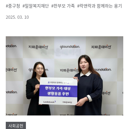
중구청
밀알복지재단
한부모 가족
락앤락과 함께하는 용기
2025. 03. 10
사회공헌