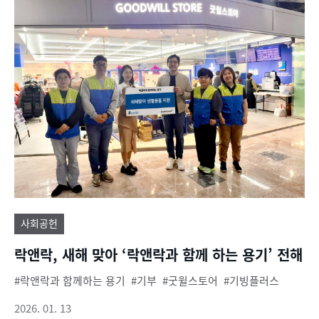
사회공헌
락앤락, 새해 맞아 ‘락앤락과 함께 하는 용기’ 전해
락앤락과 함께하는 용기
기부
굿윌스토어
기빙플러스
2026. 01. 13