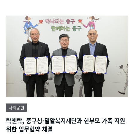
사회공헌
락앤락, 중구청·밀알복지재단과 한부모 가족 지원
위한 업무협약 체결