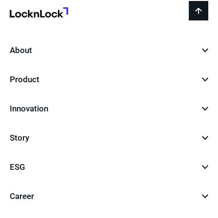
지
LocknLock
back
to
top
About
Product
Innovation
Story
ESG
Career