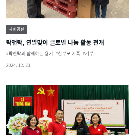
사회공헌
락앤락, 연말맞이 글로벌 나눔 활동 전개
락앤락과 함께하는 용기
한부모 가족
기부
2024. 12. 23