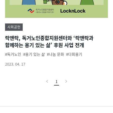
사회공헌
락앤락, 독거노인종합지원센터와 ‘락앤락과
함께하는 용기 있는 삶’ 후원 사업 전개
독거노인
용기 있는 삶
나눔 문화
다회용기
2023. 04. 17
이
1
현
다
전
재
음
페
이