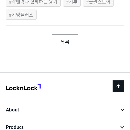
락앤락과 함께하는 용기
기부
굿윌스토어
기빙플러스
목록
LocknLock
back
to
top
About
Product