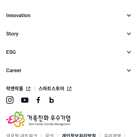
Innovation
Story
ESG
Career
락앤락몰
스마트스토어
인
유
페
네
스
튜
이
이
타
브
스
버
그
바
북
블
글로벌 네트워크
문의
개인정보처리방침
윤리경영