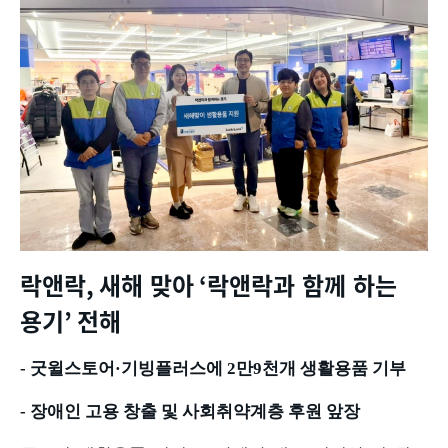
락앤락
,
새해 맞아
‘
락앤락과 함께 하는
용기
’
전해
-
굿윌스토어
·
기빙플러스에
2
만
9
천개 생활용품 기부
-
장애인 고용 창출 및 사회취약계층 후원 앞장