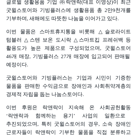
글로벌 생활용품 기업 ㈜락앤락
(
대표 이영상
)
이 최근
굿윌스토어와 기빙플러스에 생활용품 총
2
만
9
천개를
기부하며
,
새해에도 따뜻한 나눔을 이어가고 있다
.
이번 물품은 스마트휴지통을 비롯해
△
슬로라이트
텀블러
△
스텐 보온 도시락
△
스마트킵 프레쉬백 등
활용도가 높은 제품으로 구성되었으며
,
굿윌스토어
46
개 매장
,
기빙플러스
27
개 매장에 입고되어 판매될
예정이다
.
굿윌스토어와 기빙플러스는 기업과 시민이 기증한
물품을 판매한 수익금으로 장애인과 사회취약계층의
경제적 자립을 돕는 나눔스토어다
.
이번 후원은 락앤락이 지속해 온 사회공헌활동
‘
락앤락과 함께하는 용기
’
사업의 일환으로
추진되었으며
,
특히 굿윌스토어의 경우
,
소속 장애인
근로자들이 락앤락이 기부한 물품을 직접 분류하고