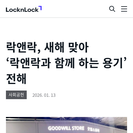
LocknLock
검
메
색
뉴
창
열
기
락앤락, 새해 맞아
‘락앤락과 함께 하는 용기’
전해
2026. 01. 13
사회공헌