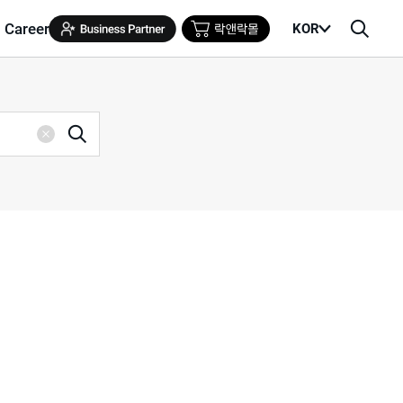
Career
KOR
메
검
뉴
색
열
창
기
검
삭
색
제