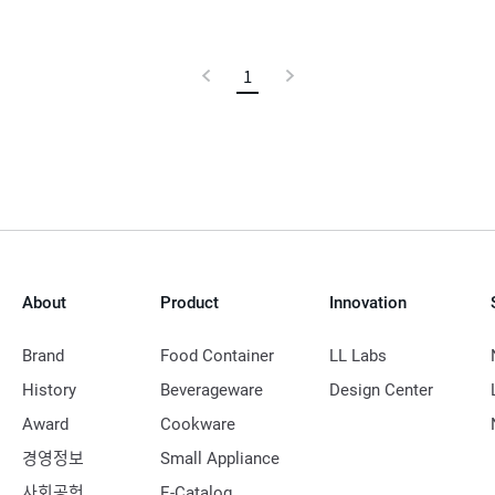
이
1
현
다
전
재
음
페
이
지
About
Product
Innovation
Brand
Food Container
LL Labs
History
Beverageware
Design Center
Award
Cookware
경영정보
Small Appliance
사회공헌
E-Catalog