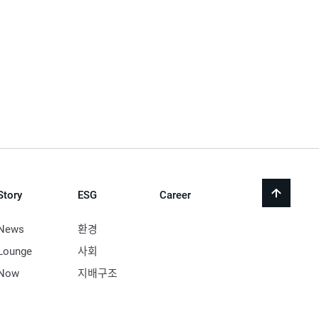
Story
ESG
Career
back
to
top
News
환경
Lounge
사회
Now
지배구조