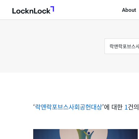
About
LocknLock
검
통
색
어
합
검
색
‘
락앤락포브스사회공헌대상
’에 대한
1
건의