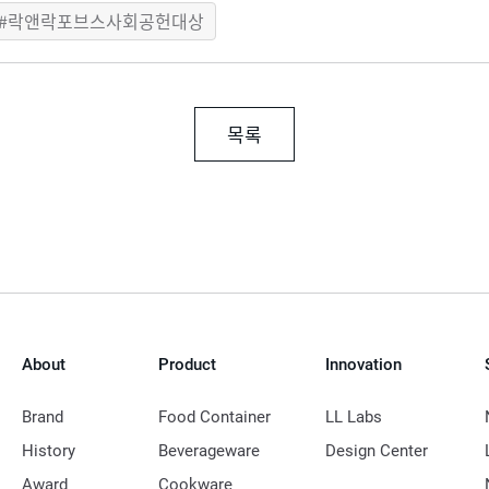
락앤락포브스사회공헌대상
목록
About
Product
Innovation
Brand
Food Container
LL Labs
History
Beverageware
Design Center
Award
Cookware