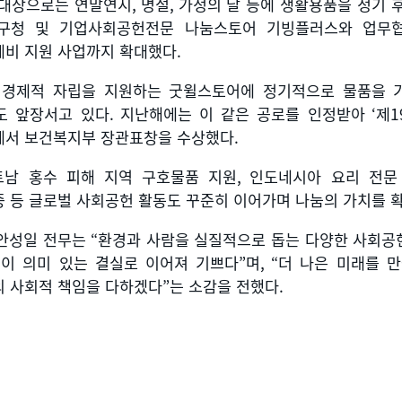
 대상으로는 연말연시
,
명절
,
가정의 달 등에 생활용품을 정기 
구청 및 기업사회공헌전문 나눔스토어 기빙플러스와 업무
계비 지원 사업까지 확대했다
.
 경제적 자립을 지원하는 굿윌스토어에 정기적으로 물품을 
도 앞장서고 있다
.
지난해에는 이 같은 공로를 인정받아
‘
제
1
에서 보건복지부 장관표창을 수상했다
.
트남 홍수 피해 지역 구호물품 지원
,
인도네시아 요리 전문
 등 글로벌 사회공헌 활동도 꾸준히 이어가며 나눔의 가치를 
안성일 전무는
“
환경과 사람을 실질적으로 돕는 다양한 사회공
력이 의미 있는 결실로 이어져 기쁘다
”
며
, “
더 나은 미래를 
의 사회적 책임을 다하겠다
”
는 소감을 전했다
.