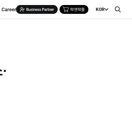
Career
KOR
메
검
뉴
색
열
창
기
∙