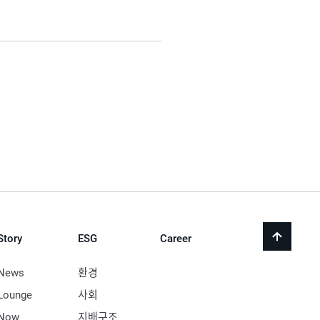
Story
ESG
Career
back
to
top
News
환경
Lounge
사회
Now
지배구조