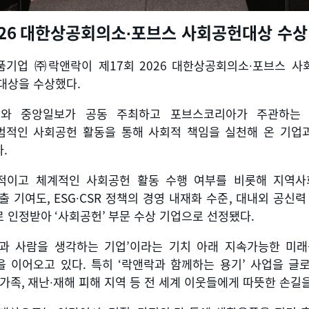
026
대한상공회의소
∙
포브스 사회공헌대상 수상
품기업 ㈜락앤락이 제
17
회
2026
대한상공회의소
∙
포브스 사
 대상을 수상했다
.
와 중앙일보가 공동 주최하고 포브스코리아가 주관하는
범적인 사회공헌 활동을 통해 사회적 책임을 실천해 온 기업
다
.
적이고 체계적인 사회공헌 활동 수행 여부를 비롯해 지역사
출 기여도
, ESG∙CSR
정책의 경영 내재화 수준
,
대내외 공신력
로 인정받아
‘
사회공헌
’
부문 수상 기업으로 선정됐다
.
과 사람을 생각하는 기업
’
이라는 기치 아래 지속가능한 미래
을 이어오고 있다
.
특히
‘
락앤락과 함께하는 용기
’
사업을 글
 가족
,
재난
∙
재해 피해 지역 등 전 세계 이웃들에게 따뜻한 손길