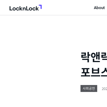
About
LocknLock
락앤락
포브
202
사회공헌