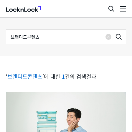
LocknLock
검
메
색
뉴
창
열
검
통
기
검
색
삭
어
합
제
색
검
‘
브랜디드콘텐츠
’에 대한
1
건의 검색결과
색