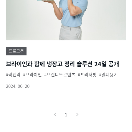
프로모션
브라이언과 함께 냉장고 정리 솔루션 24일 공개
락앤락
브라이언
브랜디드콘텐츠
프리저핏
밀폐용기
2024. 06. 20
이
1
현
다
전
재
음