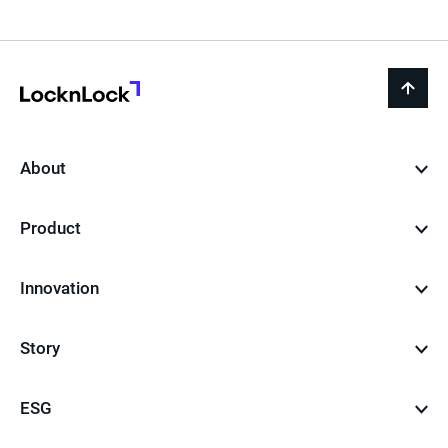
페
이
지
LocknLock
back
to
top
About
Product
Innovation
Story
ESG