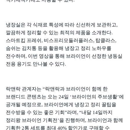
냉장실은 각 식재료 특성에 따라 신선하게 보관하고
,
깔끔하게 정리할 수 있는 최적의 제품을 소개한다
.
스마트킵 프레쉬
,
비스프리모듈러플러스
,
탑클라스
,
숨쉬는 김치통 등을 활용해 냉장고 정리 노하우를
전수하며
,
이번 영상을 통해 브라이언이 선정한 냉동실
전용 용기도 만나볼 수 있다
.
락앤락 관계자는
“
락앤락과 브라이언이 함께 한
브랜디드 콘텐츠는 오는
24
일
‘
브라이언의 주브생활
’
에
공개될 예정으로
,
브라이언에게 냉장고 정리 꿀팁을
전수받을 수 있는 좋은 기회
”
라며
, “
내달
14
일까지
정리왕 브라이언 기획전
’
을 진행하며
,
브라이언과 함께
기획한
2
통 세트를 최대
40%
할인가로 구매할 수