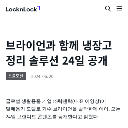
LocknLock
검
메
색
뉴
창
열
기
브라이언과 함께 냉장고
정리 솔루션 24일 공개
2024. 06. 20
프로모션
글로벌 생활용품 기업 ㈜락앤락
(
대표 이영상
)
이
밀폐용기 모델로 가수 브라이언을 발탁한데 이어
,
오는
24
일 브랜디드 콘텐츠를 공개한다고 밝혔다
.