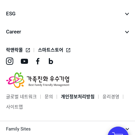
ESG
Career
락앤락몰
스마트스토어
인
유
페
네
스
튜
이
이
타
브
스
버
그
바
북
블
글로벌 네트워크
문의
개인정보처리방침
윤리경영
램
로
바
로
사이트맵
바
가
로
그
로
기
가
바
Family Sites
가
기
로