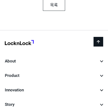
목록
LocknLock
back
to
top
About
Product
Innovation
Story