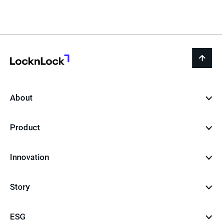
전
재
음
페
이
지
LocknLock
back
to
top
About
Product
Innovation
Story
ESG