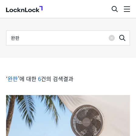
LocknLock
검
메
색
뉴
창
열
검
통
기
검
색
삭
어
합
제
색
검
‘
완판
’에 대한
6
건의 검색결과
색