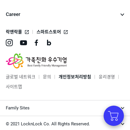
Career
락앤락몰
스마트스토어
인
유
페
네
스
튜
이
이
타
브
스
버
그
바
북
블
글로벌 네트워크
문의
개인정보처리방침
윤리경영
램
로
바
로
사이트맵
바
가
로
그
로
기
가
바
Family Sites
가
기
로
기
가
© 2021 LocknLock Co. All Rights Reserved.
기