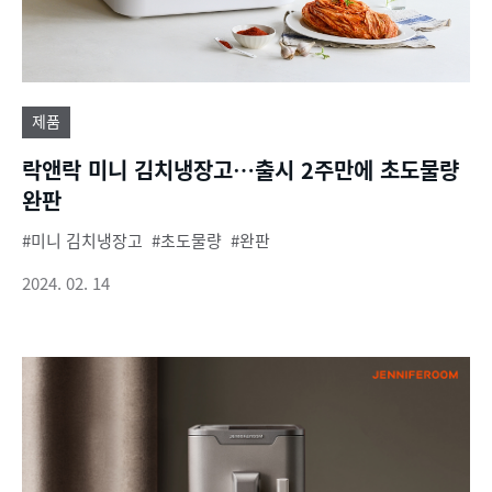
제품
락앤락 미니 김치냉장고…출시 2주만에 초도물량
완판
미니 김치냉장고
초도물량
완판
2024. 02. 14