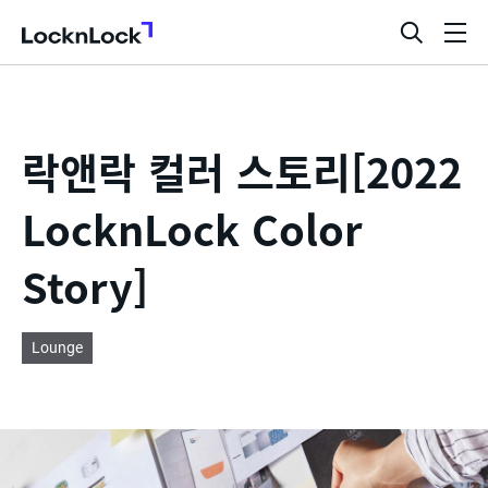
LocknLock
검
메
색
뉴
창
열
기
락앤락 컬러 스토리[2022
LocknLock Color
Story]
Lounge