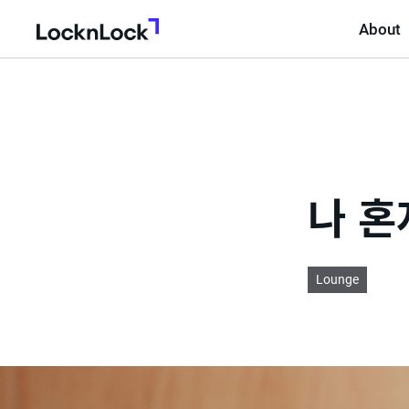
About
LocknLock
나 혼
Lounge