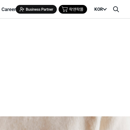
Career
KOR
메
검
뉴
색
열
창
기