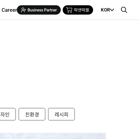
Career
KOR
메
검
뉴
색
열
창
기
디자인
친환경
레시피