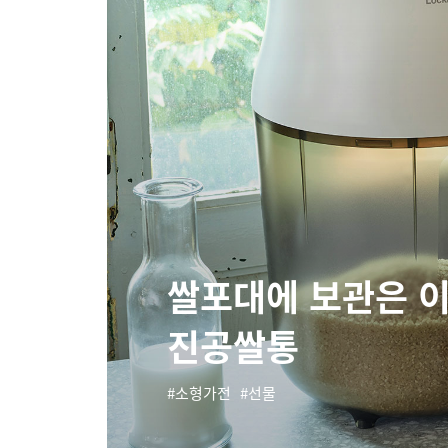
쌀포대에 보관은 이
진공쌀통
소형가전
선물