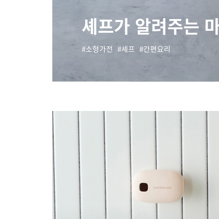
셰프가 알려주는 마
소형가전
셰프
간편요리