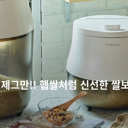
제그만!! 햅쌀처럼 신선한 쌀