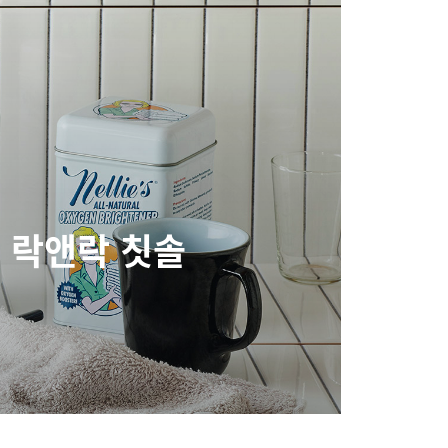
 락앤락 칫솔