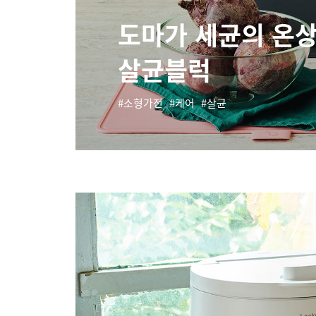
도마가 세균의 온상
살균블럭
소형가전
케어
살균