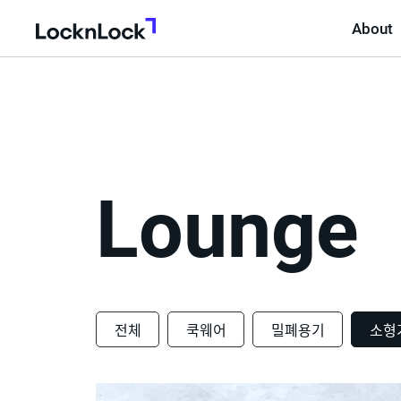
About
LocknLock
Lounge
전체
쿡웨어
밀폐용기
소형