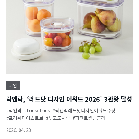
기업
락앤락, ‘레드닷 디자인 어워드 2026’ 3관왕 달성
락앤락
LocknLock
락앤락레드닷디자인어워드수상
프레쉬마에스트로
투고도시락
퍼펙트씰텀블러
2026. 04. 20