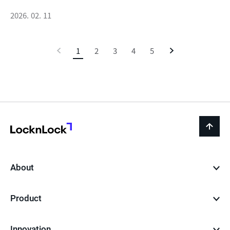
2026. 02. 11
이
1
현
2
3
4
5
다
전
재
음
페
이
지
LocknLock
back
to
top
About
Product
Innovation