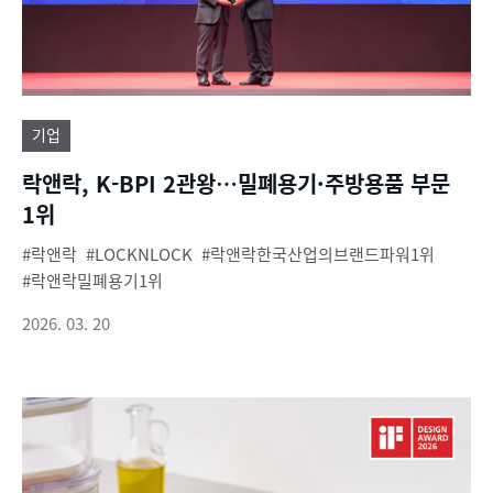
기업
락앤락, K-BPI 2관왕…밀폐용기·주방용품 부문
1위
락앤락
LOCKNLOCK
락앤락한국산업의브랜드파워1위
락앤락밀폐용기1위
2026. 03. 20