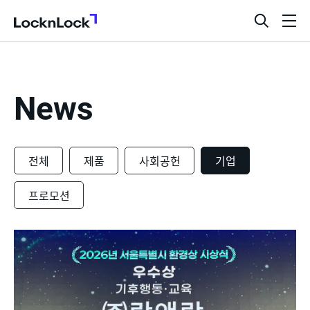
LocknLock
검
메
색
뉴
창
열
기
News
전체
제품
사회공헌
기업
프로모션