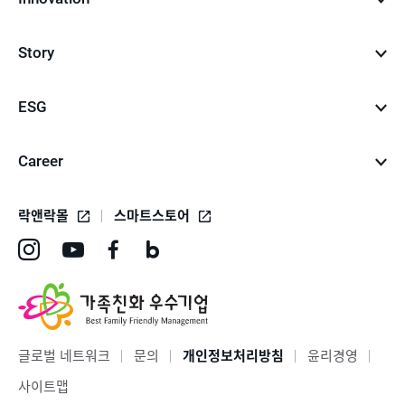
Story
ESG
Career
락앤락몰
스마트스토어
인
유
페
네
스
튜
이
이
타
브
스
버
그
바
북
블
글로벌 네트워크
문의
개인정보처리방침
윤리경영
램
로
바
로
사이트맵
바
가
로
그