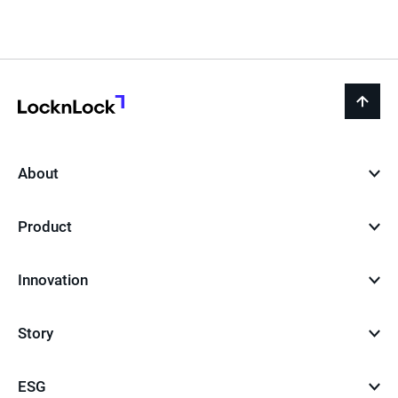
LocknLock
back
to
top
About
Product
Innovation
Story
ESG