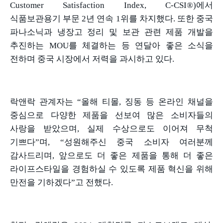
Customer Satisfaction Index, C-CSI®)
에서
식품보관용기 부문
2
년 연속
1
위를 차지했다
.
또한 중국
파나소닉과 냉장고 정리 및 보관 관련 제품 개발을
추진하는
MOU
를 체결하는 등 연달아 좋은 소식을
전하며 중국 시장에서 저력을 과시하고 있다
.
락앤락 관계자는
“
올해 티몰
,
징동 등 온라인 채널을
중심으로 다양한 제품을 선보여 많은 소비자들의
사랑을 받았으며
,
실제 수상으로도 이어져 무척
기쁘다
”
며
, “
성원해주신 중국 소비자 여러분께
감사드리며
,
앞으로도 더 좋은 제품을 통해 더 좋은
라이프스타일을 경험하실 수 있도록 제품 혁신을 위해
만전을 기하겠다
”
고 전했다
.