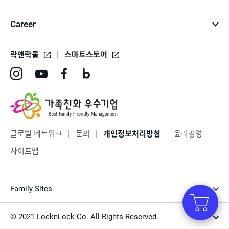
Career
락앤락몰
스마트스토어
인
유
페
네
스
튜
이
이
타
브
스
버
그
바
북
블
글로벌 네트워크
문의
개인정보처리방침
윤리경영
램
로
바
로
사이트맵
바
가
로
그
로
기
가
바
Family Sites
가
기
로
기
가
© 2021 LocknLock Co. All Rights Reserved.
기