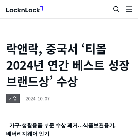
LocknLock
검
메
색
뉴
창
열
기
락앤락, 중국서 ‘티몰
2024년 연간 베스트 성장
브랜드상’ 수상
2024. 10. 07
기업
-
가구·생활용품 부문 수상 쾌거
…
식품보관용기
,
베버리지웨어 인기