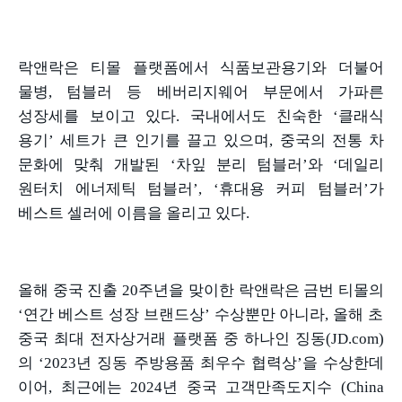
락앤락은 티몰 플랫폼에서 식품보관용기와 더불어
물병
,
텀블러 등 베버리지웨어 부문에서 가파른
성장세를 보이고 있다
.
국내에서도 친숙한
‘
클래식
용기
’
세트가 큰 인기를 끌고 있으며
,
중국의 전통 차
문화에 맞춰 개발된
‘
차잎 분리 텀블러
’
와
‘
데일리
원터치 에너제틱 텀블러
’, ‘
휴대용 커피 텀블러
’
가
베스트 셀러에 이름을 올리고 있다
.
올해 중국 진출
20
주년을 맞이한 락앤락은 금번 티몰의
‘
연간 베스트 성장 브랜드상
’
수상뿐만 아니라
,
올해 초
중국 최대 전자상거래 플랫폼 중 하나인 징동
(JD.com)
의
‘2023
년 징동 주방용품 최우수 협력상
’
을 수상한데
이어
,
최근에는
2024
년 중국 고객만족도지수
(China