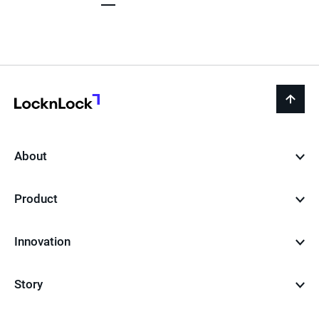
전
재
음
페
이
지
LocknLock
back
to
top
About
Product
Innovation
Story