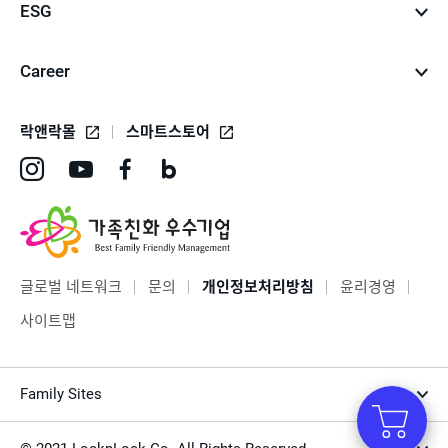
ESG
Career
락앤락몰
스마트스토어
인
유
페
네
스
튜
이
이
타
브
스
버
그
바
북
블
글로벌 네트워크
문의
개인정보처리방침
윤리경영
램
로
바
로
사이트맵
바
가
로
그
로
기
가
바
Family Sites
가
기
로
기
가