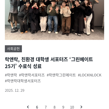
사회공헌
락앤락, 친환경 대학생 서포터즈 ‘그린메이트
25기’ 수료식 성료
락앤락
락앤락서포터즈
락앤락그린메이트
LOCKNLOCK
락앤락대학생서포터즈
2025. 12. 29
이
6
현
7
8
9
10
다