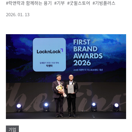
락앤락과 함께하는 용기
기부
굿윌스토어
기빙플러스
2026. 01. 13
기업