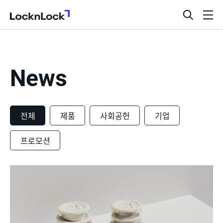
LocknLock
검
메
색
뉴
창
열
기
News
전체
제품
사회공헌
기업
프로모션