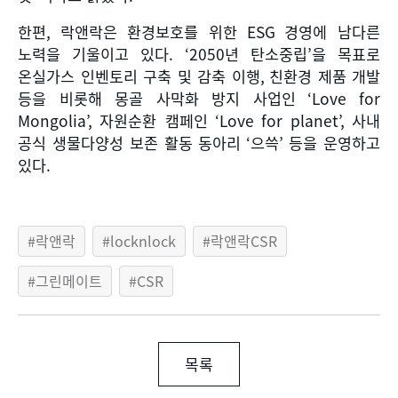
한편
,
락앤락은 환경보호를 위한
ESG
경영에 남다른
노력을 기울이고 있다
. ‘2050
년 탄소중립
’
을 목표로
온실가스 인벤토리 구축 및 감축 이행
,
친환경 제품 개발
등을 비롯해 몽골 사막화 방지 사업인
‘Love for
Mongolia’,
자원순환 캠페인
‘Love for planet’,
사내
공식 생물다양성 보존 활동 동아리
‘
으쓱
’
등을 운영하고
있다
.
락앤락
locknlock
락앤락CSR
그린메이트
CSR
목록