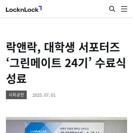
LocknLock
검
메
색
뉴
창
열
기
락앤락, 대학생 서포터즈
‘그린메이트 24기’ 수료식
성료
2025. 07. 01
사회공헌