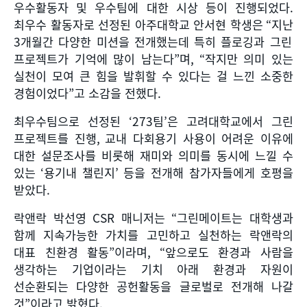
우수활동자 및 우수팀에 대한 시상 등이 진행되었다
.
최우수 활동자로 선정된 아주대학교 안서현 학생은
“
지난
3
개월간 다양한 미션을 전개했는데 특히 플로깅과 그린
프로젝트가 기억에 많이 남는다
”
며
, “
작지만 의미 있는
실천이 모여 큰 힘을 발휘할 수 있다는 걸 느낀 소중한
경험이었다
”
고 소감을 전했다.
최우수팀으로 선정된
‘273
팀
’
은 고려대학교에서 그린
프로젝트를 진행
,
교내 다회용기 사용이 어려운 이유에
대한 설문조사를 비롯해 재미와 의미를 동시에 느낄 수
있는
‘
용기내 챌린지
’
등을 전개해 참가자들에게 호평을
받았다
.
락앤락 박선영
CSR
매니저는
“
그린메이트는 대학생과
함께 지속가능한 가치를 고민하고 실천하는 락앤락의
대표 친환경 활동
”
이라며
, “
앞으로도 환경과 사람을
생각하는 기업이라는 기치 아래 환경과 자원이
선순환되는 다양한 공헌활동을 글로벌로 전개해 나갈
것
”
이라고 밝혔다
.