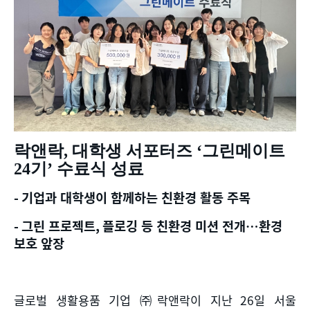
락앤락
,
대학생 서포터즈
‘
그린메이트
24
기
’
수료식 성료
-
기업과 대학생이 함께하는 친환경 활동 주목
-
그린 프로젝트
,
플로깅 등 친환경 미션 전개
…
환경
보호 앞장
글로벌 생활용품 기업 ㈜락앤락이 지난
26
일 서울