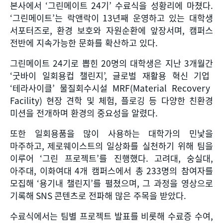
본사에서
‘
그린메이트
24
기
’
수료식을 성황리에 마쳤다
.
‘
그린메이트
’
는 락앤락이
13
년째 운영하고 있는 대학생
서포터즈로
,
환경 보호와 자원순환에 앞장서며
,
캠퍼스
전반에 지속가능한 문화를 확산하고 있다
.
그린메이트
24
기로 뽑힌
20
명의 대학생은 지난
3
개월간
‘
굿바이 일회용컵 챌린지
’,
글로벌 재활용 혁신 기업
‘
테라사이클
’
물질회수시설
MRF(Material Recovery
Facility)
현장 견학 및 체험
,
플로깅 등 다양한 친환경
미션을 전개하며 환경의 중요성을 알렸다
.
또한 일회용품을 많이 사용하는 대학가의 민낯을
마주하고
,
제로웨이스트의 일상화를 실천하기 위해 팀을
이루어
‘
그린 프로젝트
’
를 진행했다
.
고려대
,
숭실대
,
아주대
,
이화여대
4
개 캠퍼스에서 총
233
명의 참여자를
모집해
‘
용기내 챌린지
’
를 펼쳤으며
,
그 과정을 영상으로
기록해
SNS
콘텐츠로 전파해 많은 주목을 받았다
.
수료식에서는 팀별 프로젝트 발표를 비롯해 수료증 수여
,