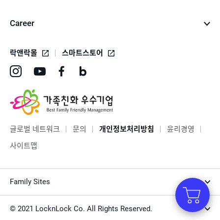
Career
락앤락몰
스마트스토어
인
유
페
네
스
튜
이
이
타
브
스
버
그
바
북
블
글로벌 네트워크
문의
개인정보처리방침
윤리경영
램
로
바
로
사이트맵
바
가
로
그
로
기
가
바
Family Sites
가
기
로
기
가
© 2021 LocknLock Co. All Rights Reserved.
기