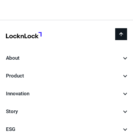
LocknLock
back
to
top
About
Product
Innovation
Story
ESG