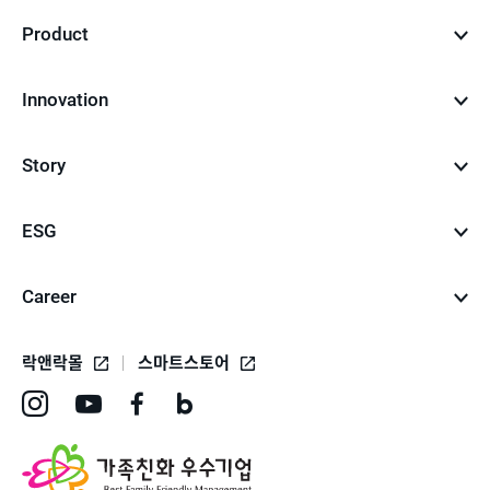
Product
Innovation
Story
ESG
Career
락앤락몰
스마트스토어
인
유
페
네
스
튜
이
이
타
브
스
버