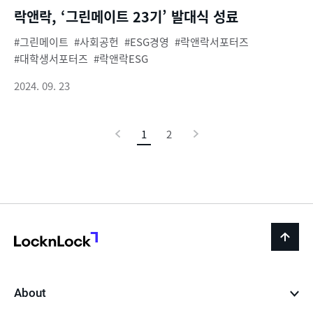
락앤락, ‘그린메이트 23기’ 발대식 성료
그린메이트
사회공헌
ESG경영
락앤락서포터즈
대학생서포터즈
락앤락ESG
2024. 09. 23
이
1
현
2
다
전
재
음
페
이
지
LocknLock
back
to
top
About