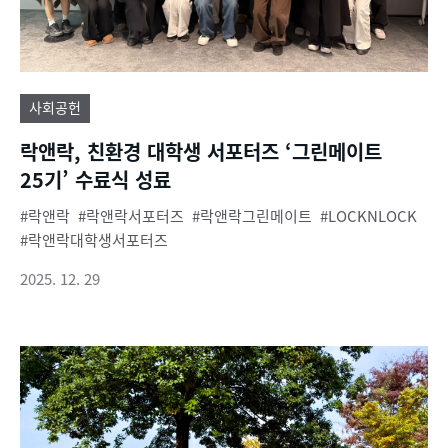
사회공헌
락앤락, 친환경 대학생 서포터즈 ‘그린메이트
25기’ 수료식 성료
락앤락
락앤락서포터즈
락앤락그린메이트
LOCKNLOCK
락앤락대학생서포터즈
2025. 12. 29