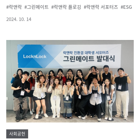
락앤락
그린메이트
락앤락 플로깅
락앤락 서포터즈
ESG
2024. 10. 14
사회공헌