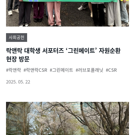
사회공헌
락앤락 대학생 서포터즈 ‘그린메이트’ 자원순환
현장 방문
락앤락
락앤락CSR
그린메이트
러브포플래닛
CSR
2025. 05. 22