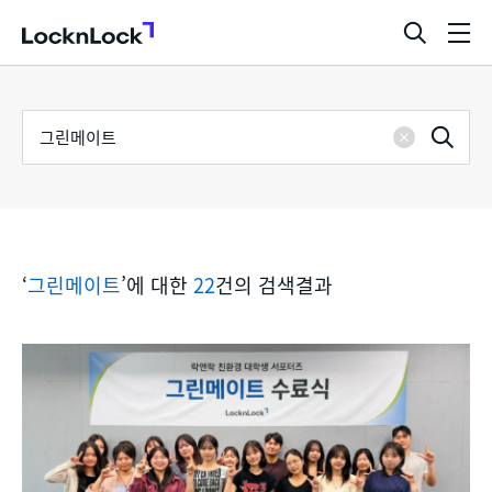
LocknLock
검
메
색
뉴
창
열
검
통
기
검
색
삭
어
합
제
색
검
‘
그린메이트
’에 대한
22
건의 검색결과
색