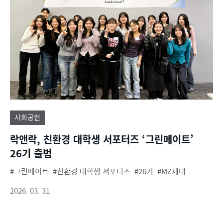
사회공헌
락앤락, 친환경 대학생 서포터즈 ‘그린메이트’
26기 출범
그린메이트
친환경 대학생 서포터즈
26기
MZ세대
2026. 03. 31