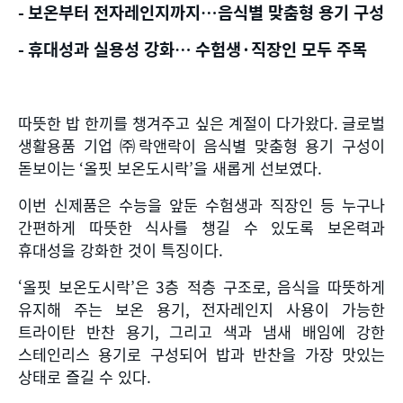
-
보온부터 전자레인지까지
…
음식별 맞춤형 용기 구성
-
휴대성과 실용성 강화
…
수험생
·
직장인 모두 주목
따뜻한 밥 한끼를 챙겨주고 싶은 계절이 다가왔다
.
글로벌
생활용품 기업 ㈜락앤락이 음식별 맞춤형 용기 구성이
돋보이는
‘
올핏 보온도시락
’
을 새롭게 선보였다
.
이번 신제품은 수능을 앞둔 수험생과 직장인 등 누구나
간편하게 따뜻한 식사를 챙길 수 있도록 보온력과
휴대성을 강화한 것이 특징이다
.
‘올핏 보온도시락
’
은
3
층 적층 구조로
,
음식을 따뜻하게
유지해 주는 보온 용기
,
전자레인지 사용이 가능한
트라이탄 반찬 용기
,
그리고 색과 냄새 배임에 강한
스테인리스 용기로 구성되어 밥과 반찬을 가장 맛있는
상태로 즐길 수 있다
.