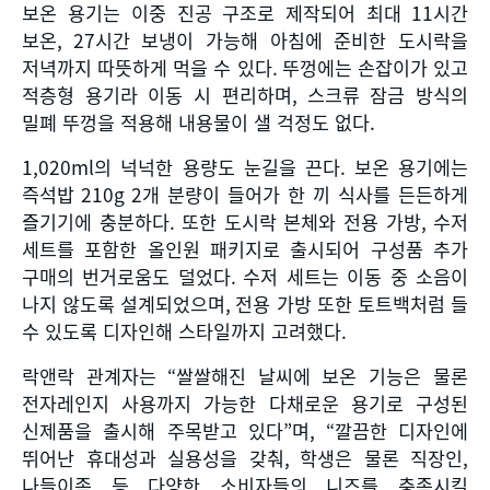
보온 용기는 이중 진공 구조로 제작되어 최대
11
시간
보온
, 27
시간 보냉이 가능해 아침에 준비한 도시락을
저녁까지 따뜻하게 먹을 수 있다
.
뚜껑에는 손잡이가 있고
적층형 용기라 이동 시 편리하며
,
스크류 잠금 방식의
밀폐 뚜껑을 적용해 내용물이 샐 걱정도 없다
.
1,020ml
의 넉넉한 용량도 눈길을 끈다
.
보온 용기에는
즉석밥
210g 2
개 분량이 들어가 한 끼 식사를 든든하게
즐기기에 충분하다
.
또한 도시락 본체와 전용 가방
,
수저
세트를 포함한 올인원 패키지로 출시되어 구성품 추가
구매의 번거로움도 덜었다
.
수저 세트는 이동 중 소음이
나지 않도록 설계되었으며
,
전용 가방 또한 토트백처럼 들
수 있도록 디자인해 스타일까지 고려했다
.
락앤락 관계자는
“
쌀쌀해진 날씨에 보온 기능은 물론
전자레인지 사용까지 가능한 다채로운 용기로 구성된
신제품을 출시해 주목받고 있다
”
며
, “
깔끔한 디자인에
뛰어난 휴대성과 실용성을 갖춰
,
학생은 물론 직장인
,
나들이족 등 다양한 소비자들의 니즈를 충족시킬