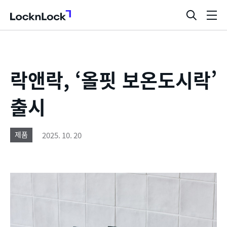
LocknLock
검
메
색
뉴
창
열
기
락앤락, ‘올핏 보온도시락’
출시
2025. 10. 20
제품