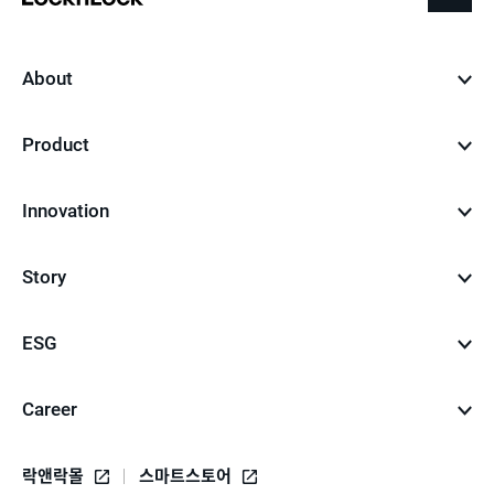
to
top
About
Product
Innovation
Story
ESG
Career
락앤락몰
스마트스토어