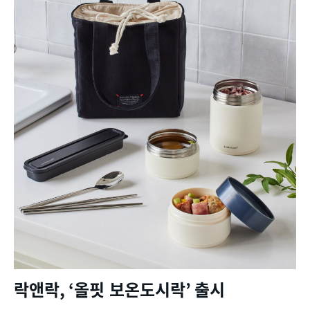
락앤락
, ‘
올핏 보온도시락
’
출시