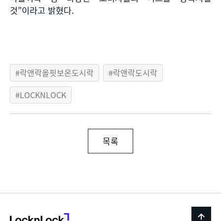
것
”
이라고 밝혔다
.
락앤락올핏보온도시락
락앤락도시락
LOCKNLOCK
목록
LocknLock
back