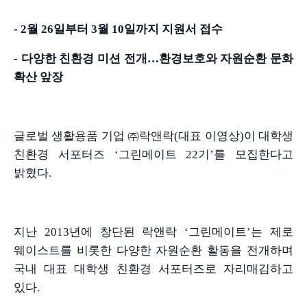
- 2
월
26
일부터
3
월
10
일까지 지원서 접수
-
다양한 친환경 미션 전개
…
환경보호와 자원순환 문화
확산 앞장
글로벌 생활용품 기업 ㈜락앤락
(
대표 이영상
)
이 대학생
친환경 서포터즈
‘
그린메이트
22
기
’
를 모집한다고
밝혔다
.
지난
2013
년에 창단된 락앤락
‘
그린메이트
’
는 제로
웨이스트를 비롯한 다양한 자원순환 활동을 전개하며
국내 대표 대학생 친환경 서포터즈로 자리매김하고
있다
.