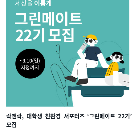
락앤락
,
대학생 친환경 서포터즈
‘
그린메이트
22
기
’
모집