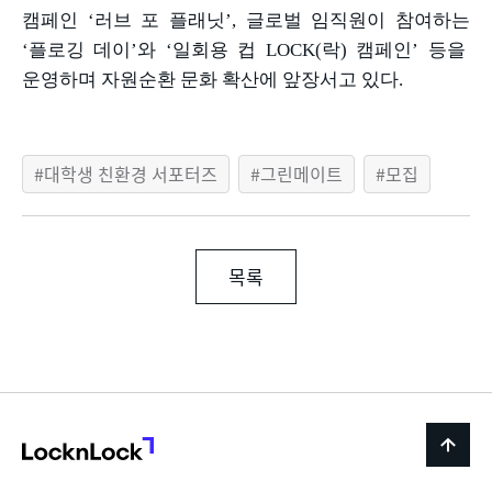
캠페인
‘
러브 포 플래닛
’,
글로벌 임직원이 참여하는
‘
플로깅 데이
’
와
‘
일회용 컵
LOCK(
락
)
캠페인
’
등을
운영하며 자원순환 문화 확산에 앞장서고 있다
.
대학생 친환경 서포터즈
그린메이트
모집
목록
LocknLock
back
to