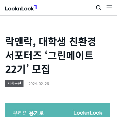
LocknLock
검
메
색
뉴
창
열
기
락앤락, 대학생 친환경
서포터즈 ‘그린메이트
22기’ 모집
2024. 02. 26
사회공헌