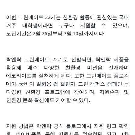
이번 그린메이트
22
기는 친환경 활동에 관심있는 국내
거주 대학생이라면 누구나 지원할 수 있으며
,
모집기간은
2
월
26
일부터
3
월
10
일까지이다
.
락앤락 그린메이트
22
기로 선발되면
,
락앤락 제품을
활용해 매주 다양한 친환경 미션을 전개하며
에코라이프를 실천하게 된다
.
또한 그린메이트 플로깅
데이
,
굿바이 일회용 컵 챌린지
,
그린 캠퍼스 캠페인 등
다양한 친환경 프로그램에 참여하며
,
자원순환 및
친환경 문화 확산에도 기여할 수 있다
.
지원 방법은 락앤락 공식 블로그에서 지원 링크 확인
후
,
네이버폼을 통해 지원서를 접수하면 되고
, 1
차