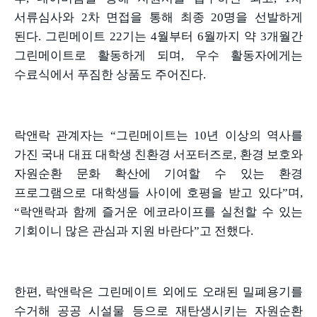
서류심사와
2
차 면접을 통해 최종
20
명을 선발하게
된다
.
그린메이트
22
기는
4
월부터
6
월까지 약
3
개월간
그린메이트로 활동하게 되며
,
우수 활동자에게는
수료식에서 푸짐한 상품도 주어진다
.
락앤락 관계자는
“
그린메이트는
10
년 이상의 역사를
가진 국내 대표 대학생 친환경 서포터즈로
,
환경 보호와
자원순환 문화 확산에 기여할 수 있는 환경
프로그램으로 대학생들 사이에 호평을 받고 있다
”
며
,
“
락앤락과 함께 즐거운 에코라이프를 실천할 수 있는
기회이니 많은 관심과 지원 바란다
”
고 전했다
.
한편
,
락앤락은 그린메이트 외에도 오래된 밀폐용기를
수거해 공공 시설물 등으로 재탄생시키는 자원순환