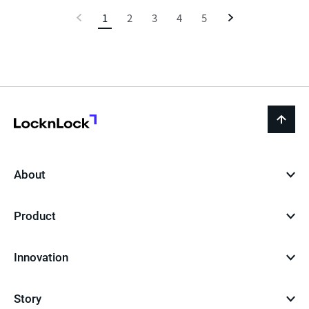
바
이
1
현
2
3
4
5
다
로
가
전
재
음
기
페
이
지
LocknLock
back
to
top
About
Product
Innovation
Story