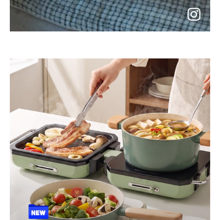
instagram
바
로
가
기