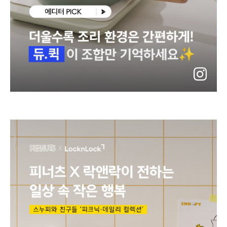
instagram
바
로
가
기