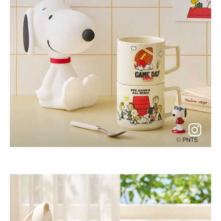
instagram
바
로
가
기