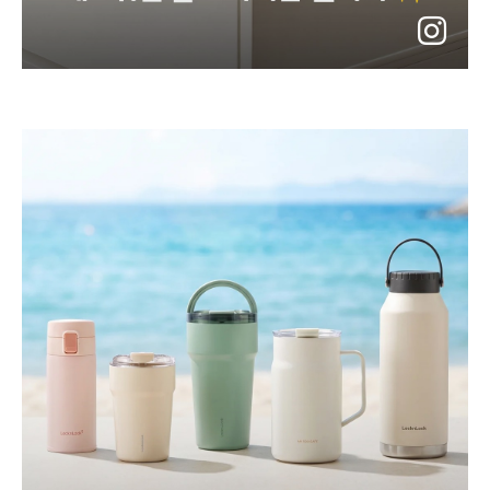
instagram
바
로
가
기