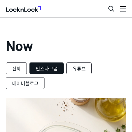
LocknLock
검
메
색
뉴
창
열
기
Now
전체
인스타그램
유튜브
네이버블로그