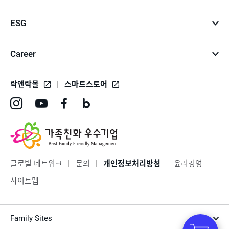
ESG
Career
락앤락몰
스마트스토어
인
유
페
네
스
튜
이
이
타
브
스
버
그
바
북
블
글로벌 네트워크
문의
개인정보처리방침
윤리경영
램
로
바
로
사이트맵
바
가
로
그
로
기
가
바
Family Sites
가
기
로