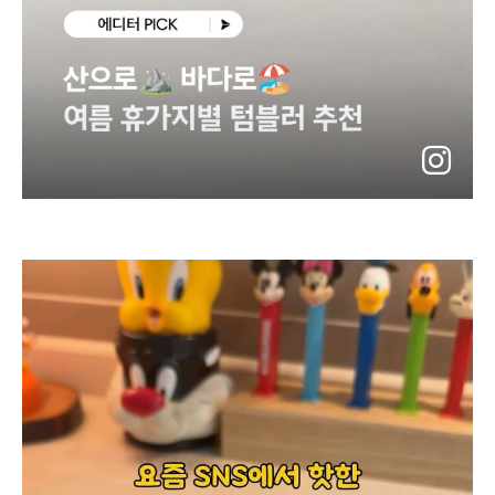
instagram
바
로
가
기