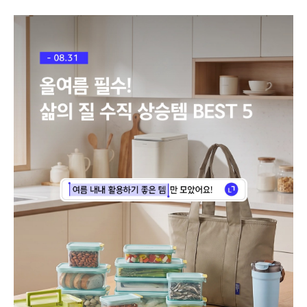
바
로
가
기