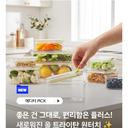
로
가
기