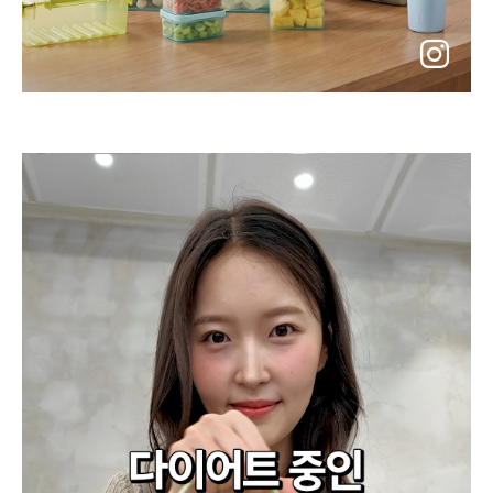
instagram
바
로
가
기