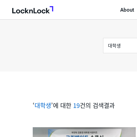
About
LocknLock
검
통
색
어
합
검
색
‘
대학생
’에 대한
19
건의 검색결과