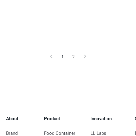
이
1
현
2
다
전
재
음
페
이
지
About
Product
Innovation
Brand
Food Container
LL Labs