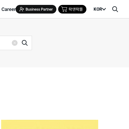
Career
KOR
메
검
뉴
색
열
창
기
검
삭
색
제