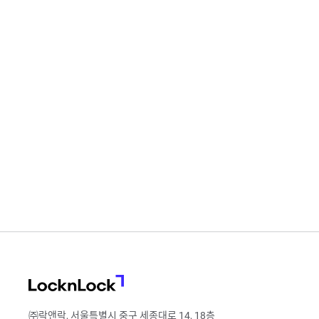
LocknLock
㈜락앤락, 서울특별시 중구 세종대로 14, 18층