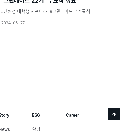
‘그린메이트 22기’ 수료식 성료
친환경 대학생 서포터즈
그린메이트
수료식
2024. 06. 27
Story
ESG
Career
back
to
top
News
환경