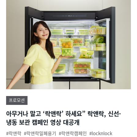
프로모션
아무거나 말고 ‘락앤락’ 하세요” 락앤락, 신선·
냉동 보관 캠페인 영상 대공개
락앤락
락앤락밀폐용기
락앤락캠페인
locknlock