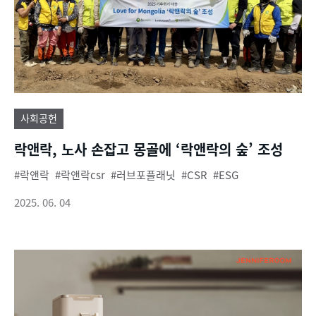
사회공헌
락앤락, 노사 손잡고 몽골에 ‘락앤락의 숲’ 조성
락앤락
락앤락csr
러브포플래닛
CSR
ESG
2025. 06. 04