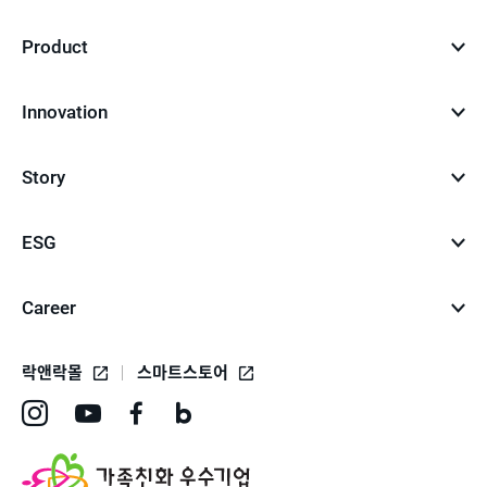
Product
Innovation
Story
ESG
Career
락앤락몰
스마트스토어
인
유
페
네
스
튜
이
이
타
브
스
버