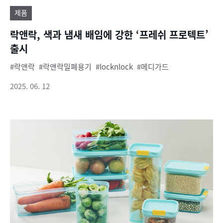
제품
락앤락, 색과 냄새 배임에 강한 ‘프레쉬 프로텍트’
출시
락앤락
락앤락밀폐용기
locknlock
메디가드
2025. 06. 12