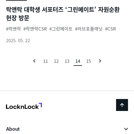
락앤락 대학생 서포터즈 ‘그린메이트’ 자원순환
현장 방문
락앤락
락앤락CSR
그린메이트
러브포플래닛
CSR
2025. 05. 22
이
11
12
13
14
현
15
다
전
재
음
페
이
지
LocknLock
back
to
top
About