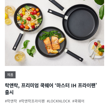
제품
락앤락, 프리미엄 쿡웨어 ‘마스터 IH 프라이팬’
출시
락앤락
락앤락프라이팬
LOCKNLOCK
쿡웨어