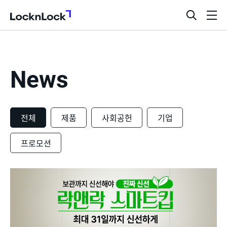
LocknLock
검
메
색
뉴
창
열
기
News
전체
제품
사회공헌
기업
프로모션