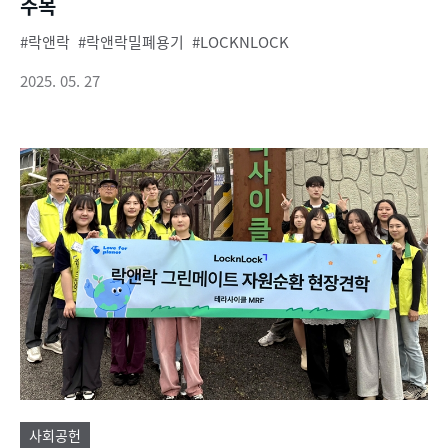
주목
락앤락
락앤락밀폐용기
LOCKNLOCK
2025. 05. 27
사회공헌