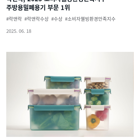
주방용밀폐용기 부문 1위
락앤락
락앤락수상
수상
소비자웰빙환경만족지수
2025. 06. 18