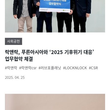
사회공헌
락앤락, 푸른아시아와 ‘2025 기후위기 대응’
업무협약 체결
락앤락
락앤락csr
러브포플래닛
LOCKNLOCK
CSR
2025. 04. 25