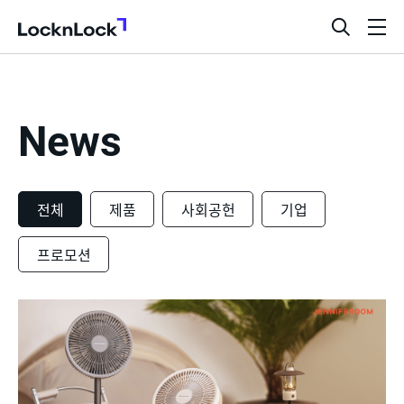
LocknLock
검
메
색
뉴
창
열
기
News
전체
제품
사회공헌
기업
프로모션