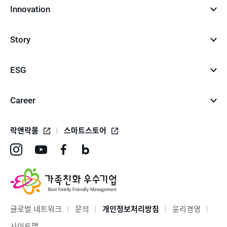
Innovation
Story
ESG
Career
락앤락몰
스마트스토어
인
유
페
네
스
튜
이
이
타
브
스
버
그
바
북
블
글로벌 네트워크
문의
개인정보처리방침
윤리경영
램
로
바
로
사이트맵