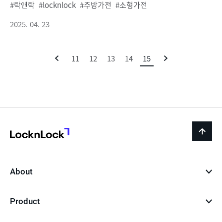
락앤락
locknlock
주방가전
소형가전
2025. 04. 23
이
11
12
13
14
15
현
다
전
재
음
페
이
지
LocknLock
back
to
top
About
Product