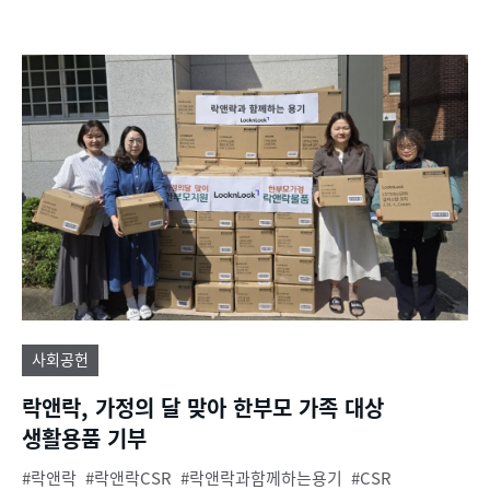
사회공헌
락앤락, 가정의 달 맞아 한부모 가족 대상
생활용품 기부
락앤락
락앤락CSR
락앤락과함께하는용기
CSR