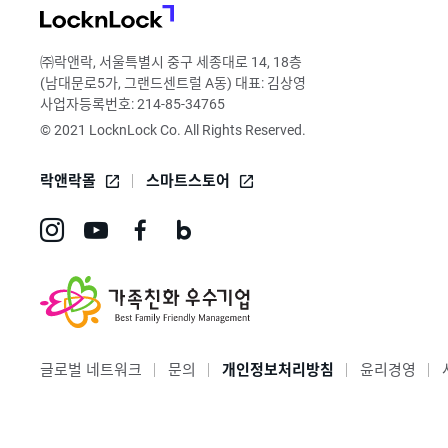
LocknLock
㈜락앤락, 서울특별시 중구 세종대로 14, 18층
(남대문로5가, 그랜드센트럴 A동) 대표: 김상영
사업자등록번호: 214-85-34765
© 2021 LocknLock Co. All Rights Reserved.
락앤락몰
스마트스토어
인
유
페
네
스
튜
이
이
타
브
스
버
그
바
북
블
글로벌 네트워크
문의
개인정보처리방침
윤리경영
램
로
바
로
바
가
로
그
로
기
가
바