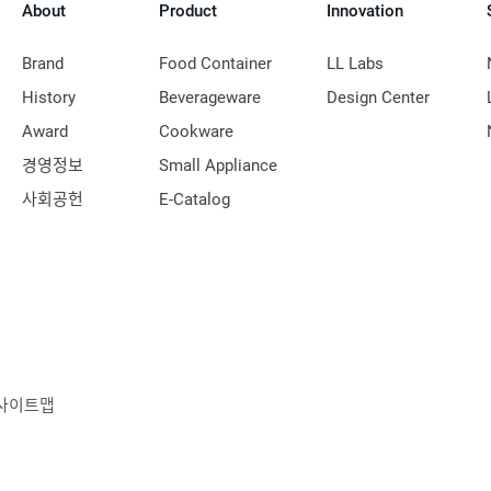
About
Product
Innovation
Brand
Food Container
LL Labs
History
Beverageware
Design Center
Award
Cookware
경영정보
Small Appliance
사회공헌
E-Catalog
사이트맵