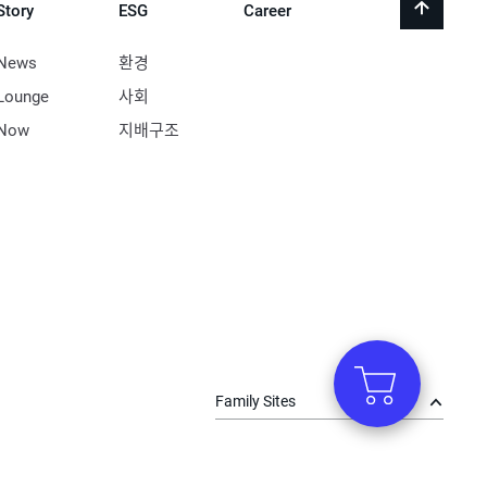
Story
ESG
Career
back
to
top
News
환경
Lounge
사회
Now
지배구조
Family Sites