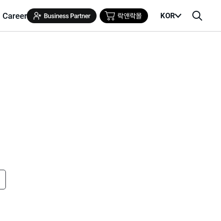
Career
KOR
메
검
뉴
색
열
창
기