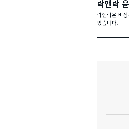
사
락앤락 
이
락앤락은 비정
있습니다.
버
신
고
센
터