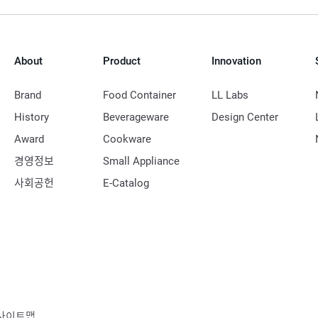
About
Product
Innovation
Brand
Food Container
LL Labs
History
Beverageware
Design Center
Award
Cookware
경영정보
Small Appliance
사회공헌
E-Catalog
사이트맵