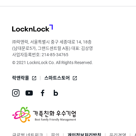
LocknLock
㈜락앤락, 서울특별시 중구 세종대로 14, 18층
(남대문로5가, 그랜드센트럴 A동) 대표: 김상영
사업자등록번호: 214-85-34765
© 2021 LocknLock Co. All Rights Reserved.
락앤락몰
스마트스토어
인
유
페
네
스
튜
이
이
타
브
스
버
그
바
북
블
글로벌 네트워크
문의
개인정보처리방침
윤리경영