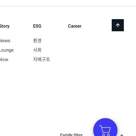
Story
ESG
Career
back
to
top
News
환경
Lounge
사회
Now
지배구조
Family Sites