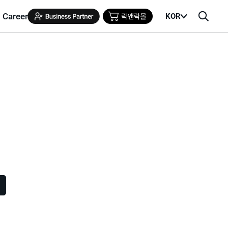
Career
KOR
메
검
뉴
색
열
창
기