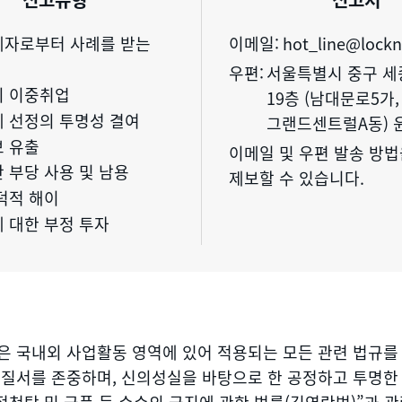
자로부터 사례를 받는
이메일:
hot_line@lock
우편:
서울특별시 중구 세
 이중취업
19층 (남대문로5가,
 선정의 투명성 결여
그랜드센트럴A동) 
 유출
이메일 및 우편 발송 방
 부당 사용 및 남용
제보할 수 있습니다.
덕적 해이
 대한 부정 투자
은 국내외 사업활동 영역에 있어 적용되는 모든 관련 법규를
 질서를 존중하며, 신의성실을 바탕으로 한 공정하고 투명한