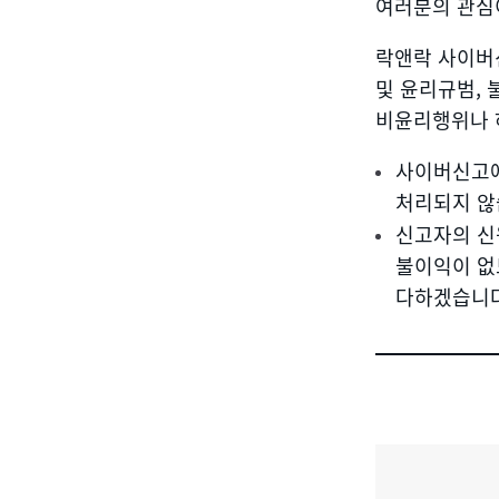
여러분의 관심
사
이
락앤락 사이버
및 윤리규범, 
버
비윤리행위나 
신
사이버신고에
고
처리되지 않
신고자의 신
센
불이익이 없
터
다하겠습니다