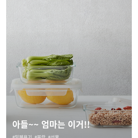
아들~~ 엄마는 이거!!
밀폐용기
블랑
선물