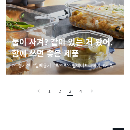
둘이 사겨? 같이 있는 거 봤어.
함께 쓰면 좋은 제품
소형가전
밀폐용기
락앤락스팀에어프라이어
가족
이
1
2
3
현
4
다
전
재
음
페
이