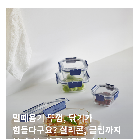
밀폐용기 뚜껑, 닦기가
힘들다구요? 실리콘, 클립까지