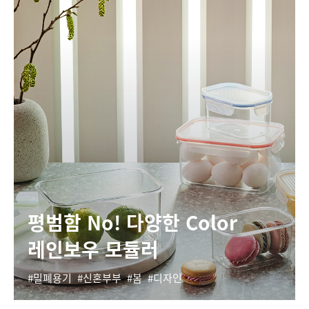
평범함 No! 다양한 Color
레인보우 모듈러
밀폐용기
신혼부부
봄
디자인