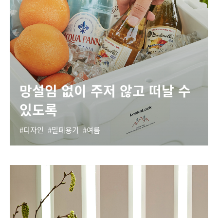
망설임 없이 주저 않고 떠날 수
있도록
디자인
밀폐용기
여름