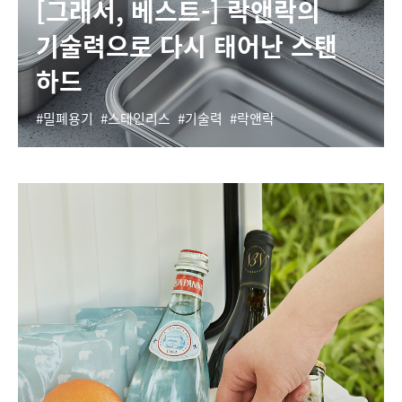
[그래서, 베스트-] 락앤락의
기술력으로 다시 태어난 스탠
하드
밀폐용기
스테인리스
기술력
락앤락