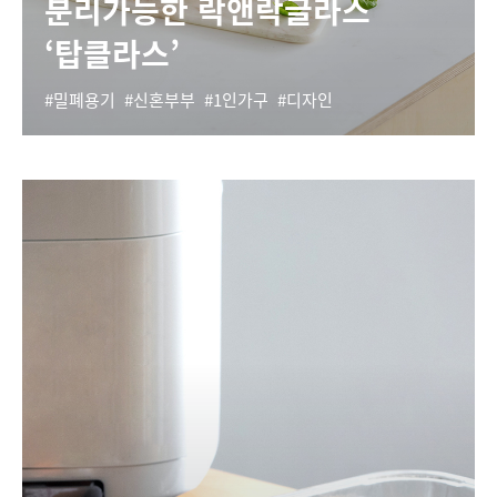
분리가능한 락앤락글라스
‘탑클라스’
밀폐용기
신혼부부
1인가구
디자인