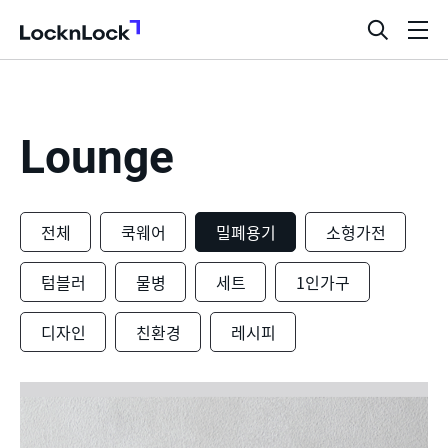
LocknLock
검
메
색
뉴
창
열
기
Lounge
전체
쿡웨어
밀폐용기
소형가전
텀블러
물병
세트
1인가구
디자인
친환경
레시피