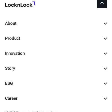
지
LocknLock
back
to
top
About
Product
Innovation
Story
ESG
Career