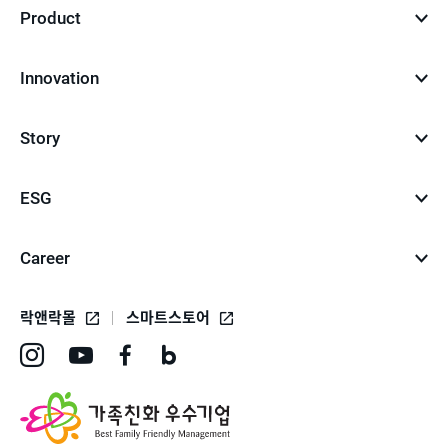
Product
Innovation
Story
ESG
Career
락앤락몰
스마트스토어
인
유
페
네
스
튜
이
이
타
브
스
버