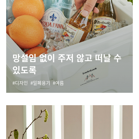
망설임 없이 주저 않고 떠날 수
있도록
디자인
밀폐용기
여름