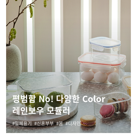
평범함 No! 다양한 Color
레인보우 모듈러
밀폐용기
신혼부부
봄
디자인