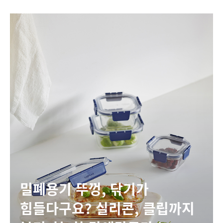
밀폐용기 뚜껑, 닦기가
힘들다구요? 실리콘, 클립까지