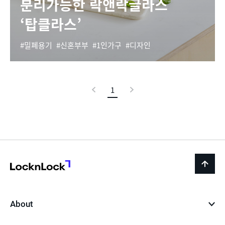
분리가능한 락앤락글라스
‘탑클라스’
밀폐용기
신혼부부
1인가구
디자인
이
1
현
다
전
재
음
페
이
지
LocknLock
back
to
top
About