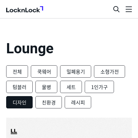
LocknLock
검
메
색
뉴
창
열
기
Lounge
전체
쿡웨어
밀폐용기
소형가전
텀블러
물병
세트
1인가구
디자인
친환경
레시피